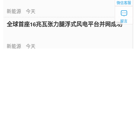
微信客服
新能源
今天
留言
全球首座16兆瓦张力腿浮式风电平台并网成功
新能源
今天
中国绿色燃料发展报告（2026）
专题报告
1天前
国家能源局发布《中国绿色燃料发展报告
（2026）》
要闻
1天前
深圳发布2025碳配额有偿竞价结果