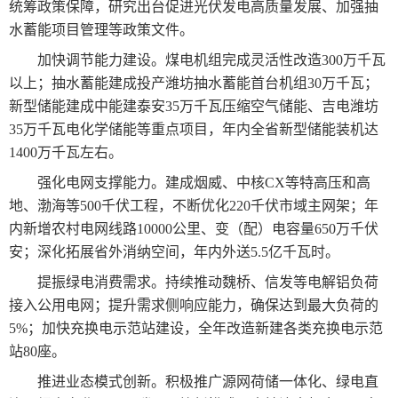
统筹政策保障，研究出台促进光伏发电高质量发展、加强抽
水蓄能项目管理等政策文件。
加快调节能力建设。煤电机组完成灵活性改造300万千瓦
以上；抽水蓄能建成投产潍坊抽水蓄能首台机组30万千瓦；
新型储能建成中能建泰安35万千瓦压缩空气储能、吉电潍坊
35万千瓦电化学储能等重点项目，年内全省新型储能装机达
1400万千瓦左右。
强化电网支撑能力。建成烟威、中核CX等特高压和高
地、渤海等500千伏工程，不断优化220千伏市域主网架；年
内新增农村电网线路10000公里、变（配）电容量650万千伏
安；深化拓展省外消纳空间，年内外送5.5亿千瓦时。
提振绿电消费需求。持续推动魏桥、信发等电解铝负荷
接入公用电网；提升需求侧响应能力，确保达到最大负荷的
5%；加快充换电示范站建设，全年改造新建各类充换电示范
站80座。
推进业态模式创新。积极推广源网荷储一体化、绿电直