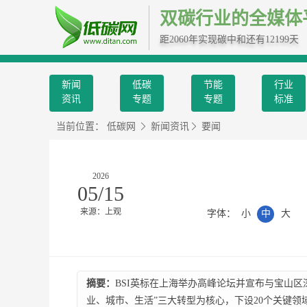
双碳行业的全媒体
距2060年实现碳中和还有12199天
新闻
低碳
节能
行业
资讯
专题
专题
标准
当前位置：
低碳网
新闻资讯
要闻
2026
05/15
来源：上观
字体：
小
中
大
摘要：
BSI英标在上海举办高峰论坛并宣布与宝山区
业、城市、生活”三大转型为核心，下设20个关键领