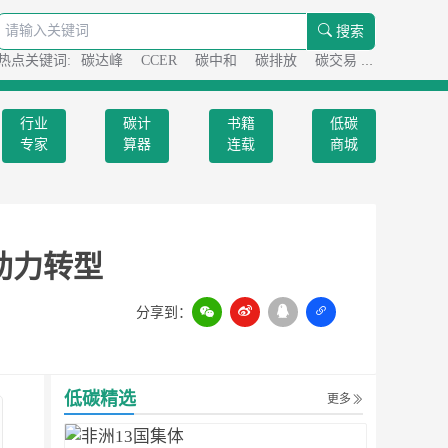
搜索
热点关键词:
碳达峰
CCER
碳中和
碳排放
碳交易
碳足迹
行业
碳计
书籍
低碳
专家
算器
连载
商城
助力转型
分享到：
扫一扫
低碳精选
更多