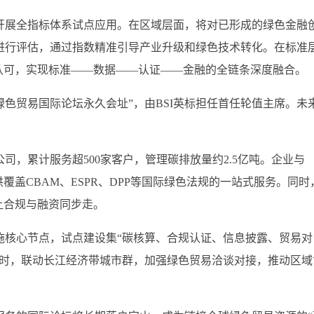
开展全指标体系试点应用。在区域层面，将对已形成的绿色金融
进行评估，通过指数精准引导产业升级和绿色技术转化。在标准
认可，实现标准——数据——认证——金融的全链条深度融合。
绿色贸易国际论坛永久会址”，由BSI英标担任首任轮值主席。未
司，累计服务超500家客户，管理碳排放量约2.5亿吨。企业与
覆盖CBAM、ESPR、DPP等国际绿色法规的一站式服务。同时
让合规与融资同步走。
施核心节点，试点建设集“碳核算、合规认证、信息披露、贸易对
同时，联动长江经济带城市群，加强绿色贸易洽谈对接，推动区域