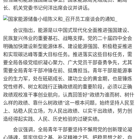
长、机关党委书记何洋出席会议并讲话。
会议指出，能源是以中国式现代化全面推进强国建设、
民族复兴伟业的重要基石、战略支撑。党的二十届四中全会
明确加快建设新型能源体系、建设能源强国、积极稳妥推进
和实现碳达峰等重大目标任务。推进落实这些目标任务，需
要全局各级党组织凝心聚力、广大党员干部奋勇争先，尤其
需要全局青年干部冲锋在前、挺膺担当。青年干部是能源事
业的生力军，处在砥砺成长、建功立业的黄金期，也是锤炼
党性修养、树立和践行正确政绩观的重要阶段，必须以正确
政绩观校准干事创业航向，认真回答好“政绩为谁而树、树什
么样的政绩、靠什么树政绩”这一根本问题，始终坚持人民至
上、站稳人民立场，为人民出政绩、以实干出政绩，努力创
造经得起实践、人民、历史检验的过硬实绩。
会议强调，全局青年干部要坚持不懈用党的创新理论凝
心铸魂，筑牢信仰之基、补足精神之钙、把稳思想之舵，自