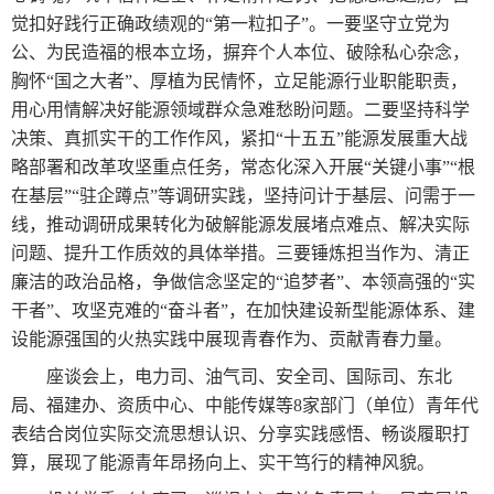
觉扣好践行正确政绩观的“第一粒扣子”。一要坚守立党为
公、为民造福的根本立场，摒弃个人本位、破除私心杂念，
胸怀“国之大者”、厚植为民情怀，立足能源行业职能职责，
用心用情解决好能源领域群众急难愁盼问题。二要坚持科学
决策、真抓实干的工作作风，紧扣“十五五”能源发展重大战
略部署和改革攻坚重点任务，常态化深入开展“关键小事”“根
在基层”“驻企蹲点”等调研实践，坚持问计于基层、问需于一
线，推动调研成果转化为破解能源发展堵点难点、解决实际
问题、提升工作质效的具体举措。三要锤炼担当作为、清正
廉洁的政治品格，争做信念坚定的“追梦者”、本领高强的“实
干者”、攻坚克难的“奋斗者”，在加快建设新型能源体系、建
设能源强国的火热实践中展现青春作为、贡献青春力量。
座谈会上，电力司、油气司、安全司、国际司、东北
局、福建办、资质中心、中能传媒等8家部门（单位）青年代
表结合岗位实际交流思想认识、分享实践感悟、畅谈履职打
算，展现了能源青年昂扬向上、实干笃行的精神风貌。