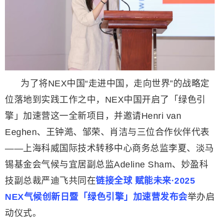
为了将NEX中国“走进中国，走向世界”的战略定
位落地到实践工作之中，NEX中国开启了「绿色引
擎」加速营这一全新项目，并邀请Henri van
Eeghen、王钟澔、邹荣、肖洁与三位合作伙伴代表
——上海科威国际技术转移中心商务总监李夏、淡马
锡基金会气候与宜居副总监Adeline Sham、妙盈科
技副总裁严迪飞共同在
链接全球 赋能未来·2025
NEX气候创新日暨「绿色引擎」加速营发布会
举办启
动仪式。