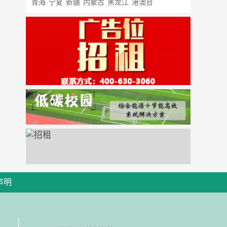
青海
宁夏
新疆
内蒙古
黑龙江
港澳台
声明