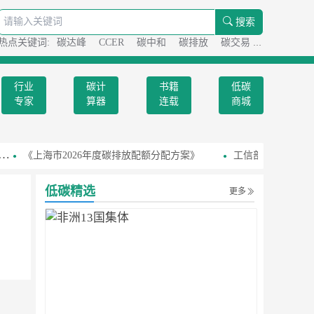
搜索
热点关键词:
碳达峰
CCER
碳中和
碳排放
碳交易
碳足迹
行业
碳计
书籍
低碳
专家
算器
连载
商城
《上海市2026年度碳排放配额分配方案》
工信部召开国家级
低碳精选
更多