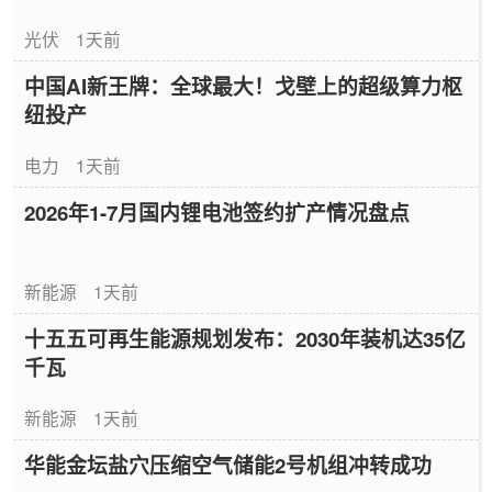
光伏
1天前
中国AI新王牌：全球最大！戈壁上的超级算力枢
纽投产
电力
1天前
2026年1-7月国内锂电池签约扩产情况盘点
新能源
1天前
十五五可再生能源规划发布：2030年装机达35亿
千瓦
新能源
1天前
华能金坛盐穴压缩空气储能2号机组冲转成功