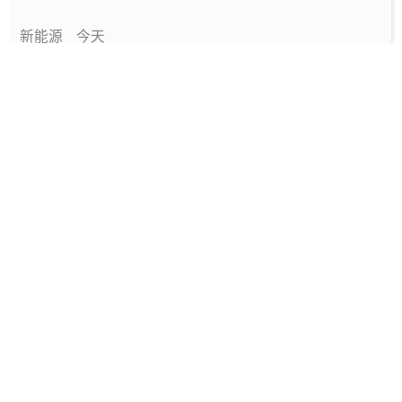
新能源
今天
中国绿色燃料发展报告（2026）
专题报告
今天
国家能源局发布《中国绿色燃料发展报告
（2026）》
要闻
今天
深圳发布2025碳配额有偿竞价结果
能碳管理
今天
工信部发布政策规范动力电池回收市场秩序