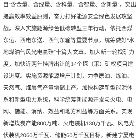
目“含金量、含绿量、含科量、含智量、含新量”。突出
提高效率效益原则，奋力打好能源安全绿色发展攻坚
战。深入实施能源绿色低碳转型三年行动，依托西煤
东运、西电东送、西气东输等重要节点，统筹做好“水
地煤油气风光电氢硅”十篇大文章。加大新一轮找矿力
度，加快近两年挂牌出让的14个探（采）矿权项目建
设进度。实施资源能源增产计划，力争原油、炼油、
天然气、煤层气产量增储上产。加快构建新型能源体
系和新型电力系统，科学统筹新能源开发与火电、电
网、储能、消纳、效益和地方利益等方面关系。实现
新增煤炭产能800万吨、火电装机130万千瓦、风电光
伏装机2060万千瓦、储能60万千瓦目标。新建宁夏电