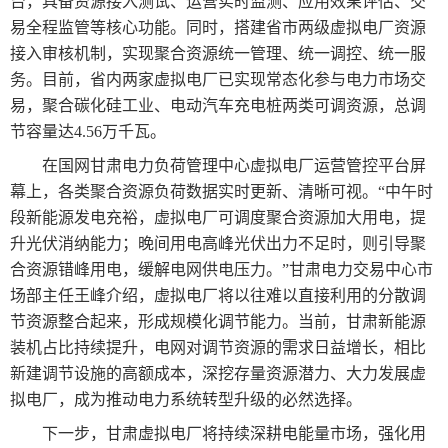
台，具备资源接入测试、运营实时监测、应用效果评估、交
易全程监管等核心功能。同时，搭建省市两级虚拟电厂资源
接入审核机制，实现聚合资源统一管理、统一调控、统一服
务。目前，省内两家虚拟电厂已实现常态化参与电力市场交
易，聚合碳化硅工业、电动汽车充电桩两类可调资源，总调
节容量达4.56万千瓦。
在国网甘肃电力负荷管理中心虚拟电厂运营管控平台屏
幕上，各类聚合资源负荷数据实时更新、清晰可视。“中午时
段新能源发电充裕，虚拟电厂可调度聚合资源加大用电，提
升光伏消纳能力；晚间用电高峰光伏出力不足时，则引导聚
合资源错峰用电，缓解电网供电压力。”甘肃电力交易中心市
场部主任王峰介绍，虚拟电厂将以往难以直接利用的分散调
节资源整合起来，形成规模化调节能力。当前，甘肃新能源
装机占比持续提升，电网对调节资源的需求日益增长，相比
新建调节设施的高额成本，深挖存量资源潜力、大力发展虚
拟电厂，成为推动电力系统转型升级的必然选择。
下一步，甘肃虚拟电厂将持续深耕电能量市场，强化用