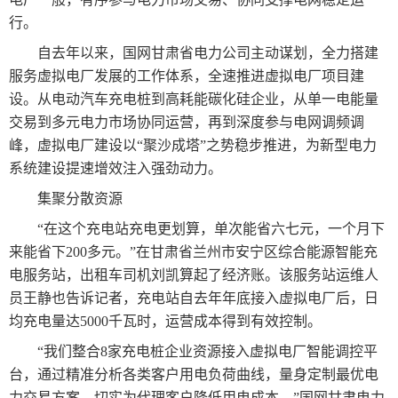
行。
自去年以来，国网甘肃省电力公司主动谋划，全力搭建
服务虚拟电厂发展的工作体系，全速推进虚拟电厂项目建
设。从电动汽车充电桩到高耗能碳化硅企业，从单一电能量
交易到多元电力市场协同运营，再到深度参与电网调频调
峰，虚拟电厂建设以“聚沙成塔”之势稳步推进，为新型电力
系统建设提速增效注入强劲动力。
集聚分散资源
“在这个充电站充电更划算，单次能省六七元，一个月下
来能省下200多元。”在甘肃省兰州市安宁区综合能源智能充
电服务站，出租车司机刘凯算起了经济账。该服务站运维人
员王静也告诉记者，充电站自去年年底接入虚拟电厂后，日
均充电量达5000千瓦时，运营成本得到有效控制。
“我们整合8家充电桩企业资源接入虚拟电厂智能调控平
台，通过精准分析各类客户用电负荷曲线，量身定制最优电
力交易方案，切实为代理客户降低用电成本。”国网甘肃电力