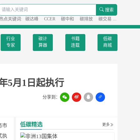
搜索
热点关键词:
碳达峰
CCER
碳中和
碳排放
碳交易
碳足迹
行业
碳计
书籍
低碳
专家
算器
连载
商城
4年5月1日起执行
分享到：
扫一扫
低碳精选
更多
务市
式执