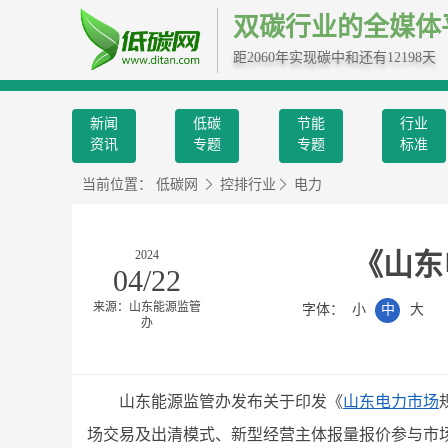
双碳行业的全媒体
距2060年实现碳中和还有12198天
新闻
低碳
节能
行业
资讯
专题
专题
标准
当前位置：
低碳网
控排行业
电力
2024
《山东
04/22
来源：山东能源监管
字体：
小
中
大
办
山东能源监管办发布关于印发《
山东电力市场
场交易及出清模式、新型经营主体报量报价参与市