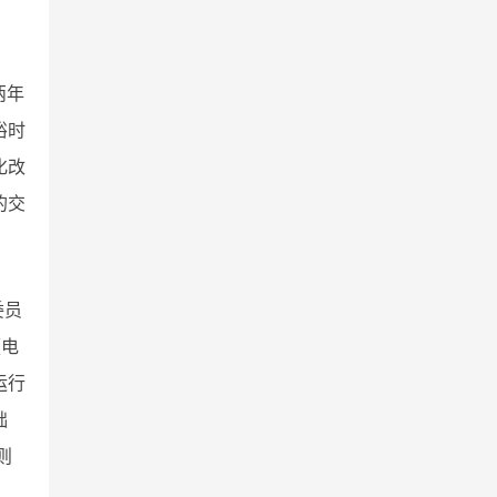
两年
裕时
化改
的交
委员
《电
运行
础
则