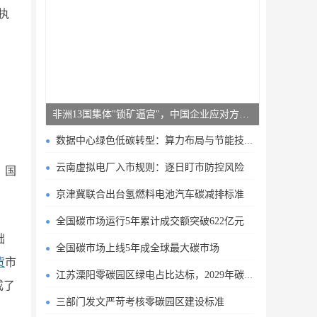
执
非洲13国集体"锁矿逼宫"，中国企业应对方案曝光
数据中心绿色低碳转型：算力布局与节能技术突破
云南虚拟电厂入市规则：逐日盯市防控风险
、国
京津冀联合出台氢燃料电池汽车碳减排标准
全国碳市场运行5年累计成交额突破622亿元
础
全国碳市场上线5年成全球最大碳市场
货
市
江苏溧阳零碳园区绿电占比达标，2029年碳排目标明确
成了
三部门发文严苛考核零碳园区建设标准