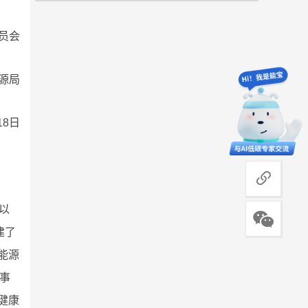
员会
源局
18日
商务合作
以
建了
能源
事
健康