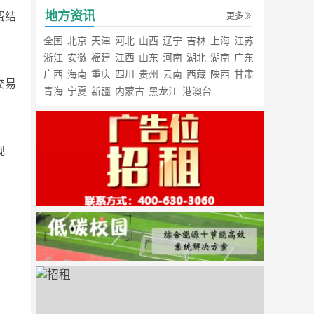
地方资讯
费结
更多
全国
北京
天津
河北
山西
辽宁
吉林
上海
江苏
浙江
安徽
福建
江西
山东
河南
湖北
湖南
广东
广西
海南
重庆
四川
贵州
云南
西藏
陕西
甘肃
交易
青海
宁夏
新疆
内蒙古
黑龙江
港澳台
规