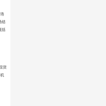
市场
场结
概括
现货
营机