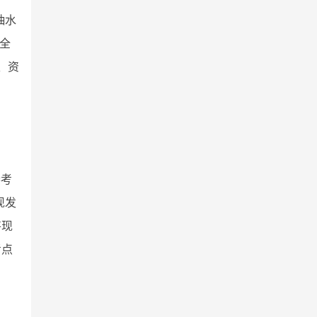
抽水
全
、资
参考
现发
将现
考点