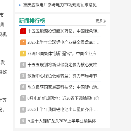
重庆虚拟电厂参与电力市场规则征求意见
市
新闻排行榜
更多
调
1
十五五能源投资超20万亿，中国绿色转型提速
频机
2
2026上半年全球锂电产业链全景盘点：储能爆发、整车出口高增、材料供需分化
3
非洲13国集体"锁矿逼宫"，中国企业应对方案曝光
圾发
4
十五五规划将新型储能定位为核心支柱产业
特殊
5
数据中心绿色低碳转型：算力布局与节能技术突破
6
陈立泉获国家最高科技奖：中国锂电池奠基人
7
8月电价新规落地：近20省下调输配电价
行等
8
况，
2026上半年我国锂电池出口量价齐升 德国成最大市场
9
A股十大锂矿龙头2026上半年业绩集体大涨