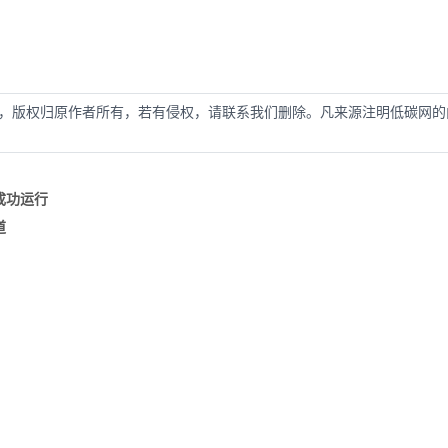
，版权归原作者所有，若有侵权，请联系我们删除。凡来源注明低碳网的
成功运行
道