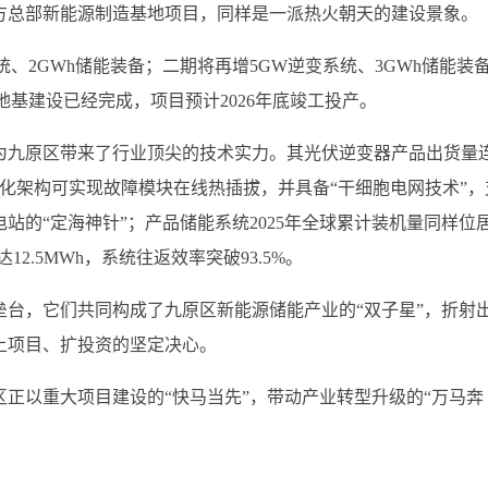
方总部新能源制造基地项目，同样是一派热火朝天的建设景象。
、2GWh储能装备；二期将再增5GW逆变系统、3GWh储能装
地基建设已经完成，项目预计2026年底竣工投产。
为九原区带来了行业顶尖的技术实力。其光伏逆变器产品出货量
模块化架构可实现故障模块在线热插拔，并具备“干细胞电网技术”，
站的“定海神针”；产品储能系统2025年全球累计装机量同样位
2.5MWh，系统往返效率突破93.5%。
台，它们共同构成了九原区新能源储能产业的“双子星”，折射
上项目、扩投资的坚定决心。
正以重大项目建设的“快马当先”，带动产业转型升级的“万马奔