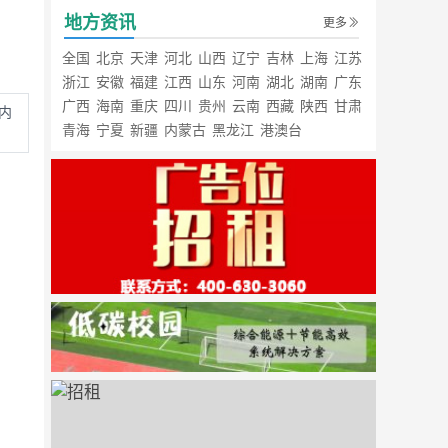
地方资讯
更多
全国
北京
天津
河北
山西
辽宁
吉林
上海
江苏
浙江
安徽
福建
江西
山东
河南
湖北
湖南
广东
广西
海南
重庆
四川
贵州
云南
西藏
陕西
甘肃
内
青海
宁夏
新疆
内蒙古
黑龙江
港澳台