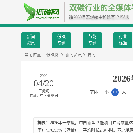
双碳行业的全媒体
距2060年实现碳中和还有12198天
新闻
低碳
节能
行业
资讯
专题
专题
标准
当前位置：
低碳网
新闻资讯
要闻
2026
20
04/20
王虎斌
字体：
小
中
大
来源：中国储能网
摘要：
2026年一季度，中国新型储能项目并网数量达248
率）/176.93%（容量），平均时长2.3小时。西北