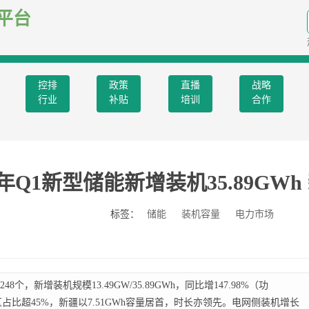
平台
控排
政策
直播
战略
行业
补贴
培训
合作
26年Q1新型储能新增装机35.89GW
标签：
储能
装机容量
电力市场
个，新增装机规模13.49GW/35.89GWh，同比增147.98%（功
地区占比超45%，新疆以7.51GWh容量居首，时长亦领先。电网侧装机增长