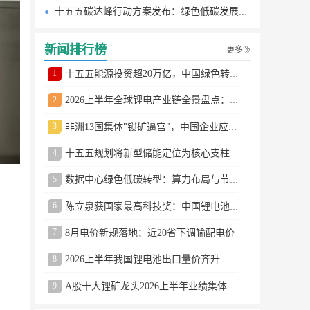
十五五碳达峰行动方案发布：绿色低碳发展路线图
新闻排行榜
更多
1
十五五能源投资超20万亿，中国绿色转型提速
2
2026上半年全球锂电产业链全景盘点：储能爆发、整车出口高增、材料供需分化
3
非洲13国集体"锁矿逼宫"，中国企业应对方案曝光
4
十五五规划将新型储能定位为核心支柱产业
5
数据中心绿色低碳转型：算力布局与节能技术突破
6
陈立泉获国家最高科技奖：中国锂电池奠基人
7
8月电价新规落地：近20省下调输配电价
8
2026上半年我国锂电池出口量价齐升 德国成最大市场
9
A股十大锂矿龙头2026上半年业绩集体大涨