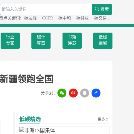
搜索
热点关键词:
碳达峰
CCER
碳中和
碳排放
碳交易
碳足迹
行业
碳计
书籍
低碳
专家
算器
连载
商城
h 新疆领跑全国
分享到：
扫一扫
低碳精选
更多