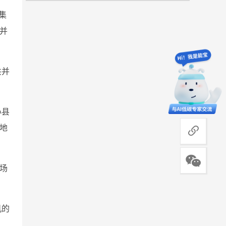
集
并
共并
心县
商务合作
该地
用场
机的