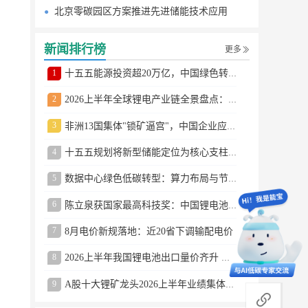
北京零碳园区方案推进先进储能技术应用
新闻排行榜
更多
1
十五五能源投资超20万亿，中国绿色转型提速
2
2026上半年全球锂电产业链全景盘点：储能爆发、整车出口高增、材料供需分化
3
非洲13国集体"锁矿逼宫"，中国企业应对方案曝光
4
十五五规划将新型储能定位为核心支柱产业
5
数据中心绿色低碳转型：算力布局与节能技术突破
6
陈立泉获国家最高科技奖：中国锂电池奠基人
7
8月电价新规落地：近20省下调输配电价
8
2026上半年我国锂电池出口量价齐升 德国成最大市场
9
A股十大锂矿龙头2026上半年业绩集体大涨
商务合作