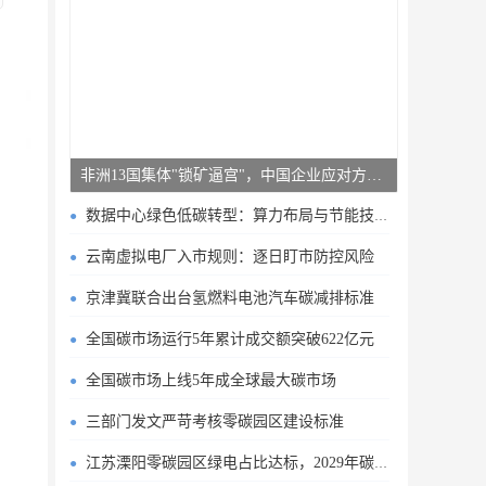
非洲13国集体"锁矿逼宫"，中国企业应对方案曝光
数据中心绿色低碳转型：算力布局与节能技术突破
云南虚拟电厂入市规则：逐日盯市防控风险
京津冀联合出台氢燃料电池汽车碳减排标准
全国碳市场运行5年累计成交额突破622亿元
全国碳市场上线5年成全球最大碳市场
三部门发文严苛考核零碳园区建设标准
江苏溧阳零碳园区绿电占比达标，2029年碳排目标明确