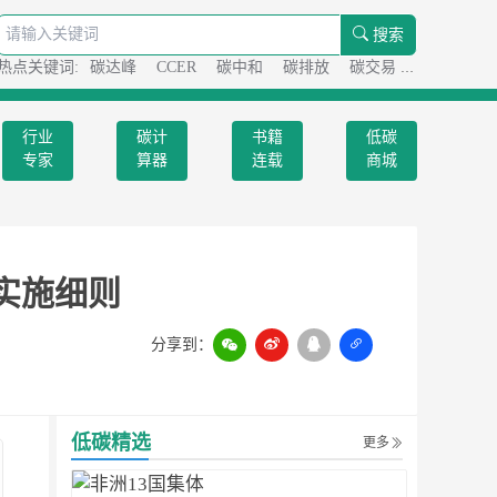
搜索
热点关键词:
碳达峰
CCER
碳中和
碳排放
碳交易
碳足迹
行业
碳计
书籍
低碳
专家
算器
连载
商城
易实施细则
分享到：
扫一扫
低碳精选
更多