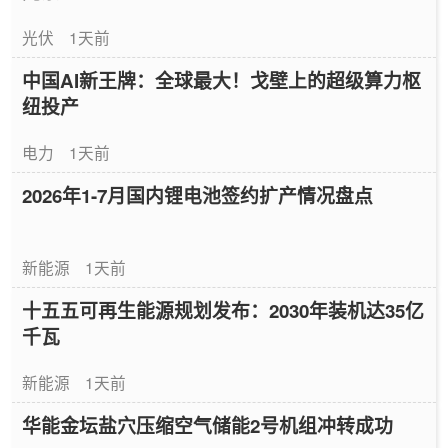
光伏
1天前
中国AI新王牌：全球最大！戈壁上的超级算力枢
纽投产
电力
1天前
2026年1-7月国内锂电池签约扩产情况盘点
新能源
1天前
十五五可再生能源规划发布：2030年装机达35亿
千瓦
新能源
1天前
华能金坛盐穴压缩空气储能2号机组冲转成功