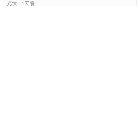
光伏
1天前
新型电力系统十五五规划发布 全面推进建设
电力
1天前
两部门发布《新型电力系统建设“十五五”规划》
要闻
1天前
2025年度深圳碳排放配额第一场有偿竞价
能碳管理
1天前
《上海市2026年度碳排放配额分配方案》