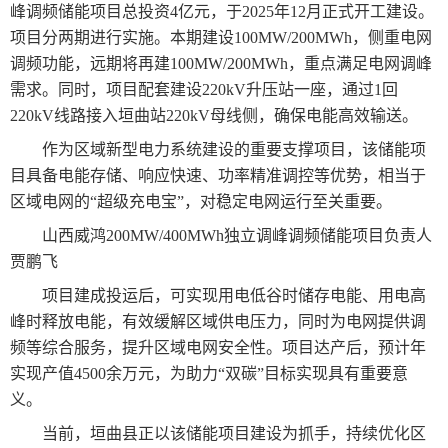
峰调频储能项目总投资4亿元，于2025年12月正式开工建设。
项目分两期进行实施。本期建设100MW/200MWh，侧重电网
调频功能，远期将再建100MW/200MWh，重点满足电网调峰
需求。同时，项目配套建设220kV升压站一座，通过1回
220kV线路接入垣曲站220kV母线侧，确保电能高效输送。
作为区域新型电力系统建设的重要支撑项目，该储能项
目具备电能存储、响应快速、功率精准调控等优势，相当于
区域电网的“超级充电宝”，对稳定电网运行至关重要。
山西威鸿200MW/400MWh独立调峰调频储能项目负责人
贾鹏飞
项目建成投运后，可实现用电低谷时储存电能、用电高
峰时释放电能，有效缓解区域供电压力，同时为电网提供调
频等综合服务，提升区域电网安全性。项目达产后，预计年
实现产值4500余万元，为助力“双碳”目标实现具有重要意
义。
当前，垣曲县正以该储能项目建设为抓手，持续优化区