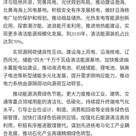
洋与陆地并进，完善风电、光伏规划布局，推动建设渤海、
北黄海海上风电基地。积极安全有序发展核电，做好沿海核
电厂址的保护和规划。推动熔盐储热、光热发电等能源创新
应用，探索潮汐能、波浪能开发利用，推进地热能建设，实
现更多清洁能源规模化发展。到2030年，清洁能源装机占比
达到70%。
实现源网荷储良性互动。建设海上风电、沿海核电、辽
西风光、储能“四大”千万千瓦级清洁能源基地，加快推进抽
水蓄能电站建设，推动液流电池、机械储能、锂电池、钠离
子电池等新型储能多元化发展，提升需求侧响应能力，推动
电力系统由源随荷动向源荷互动转变。
推动能源消费绿色节能。更大力度推动工业、建筑、交
通等重点领域用能的清洁化、低碳化，持续提升终端电气化
水平。引导企业在设计、制造、消费和回收等全链条绿色低
碳管理，加快打造绿色低碳供应链。加强化石能源清洁高效
利用，积极有序推进散煤替代。谋划先进核电与化工产业耦
合发展，推动石化产业高端精细绿色转型。