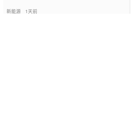
新能源
1天前
中国绿色燃料发展报告（2026）
专题报告
2026-08-06
国家能源局发布《中国绿色燃料发展报告
（2026）》
要闻
2026-08-06
深圳发布2025碳配额有偿竞价结果
能碳管理
2026-08-06
工信部发布政策规范动力电池回收市场秩序