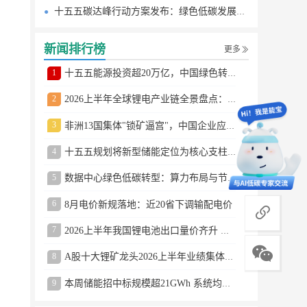
十五五碳达峰行动方案发布：绿色低碳发展路线图
新闻排行榜
更多
1
十五五能源投资超20万亿，中国绿色转型提速
2
2026上半年全球锂电产业链全景盘点：储能爆发、整车出口高增、材料供需分化
3
非洲13国集体"锁矿逼宫"，中国企业应对方案曝光
4
十五五规划将新型储能定位为核心支柱产业
5
数据中心绿色低碳转型：算力布局与节能技术突破
6
8月电价新规落地：近20省下调输配电价
商务合作
7
2026上半年我国锂电池出口量价齐升 德国成最大市场
8
A股十大锂矿龙头2026上半年业绩集体大涨
9
本周储能招中标规模超21GWh 系统均价0.79元/Wh