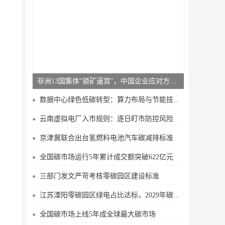
非洲13国集体"锁矿逼宫"，中国企业应对方案曝光
数据中心绿色低碳转型：算力布局与节能技术突破
云南虚拟电厂入市规则：逐日盯市防控风险
京津冀联合出台氢燃料电池汽车碳减排标准
全国碳市场运行5年累计成交额突破622亿元
三部门发文严苛考核零碳园区建设标准
江苏溧阳零碳园区绿电占比达标，2029年碳排目标明确
全国碳市场上线5年成全球最大碳市场