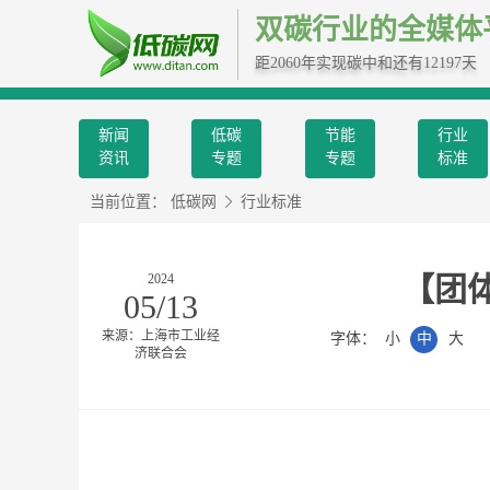
双碳行业的全媒体
距2060年实现碳中和还有12197天
新闻
低碳
节能
行业
资讯
专题
专题
标准
当前位置：
低碳网
行业标准
2024
【团
05/13
来源：上海市工业经
字体：
小
中
大
济联合会