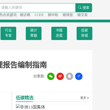
搜索
热点关键词:
碳达峰
CCER
碳中和
碳排放
碳交易
碳足迹
行业
碳计
书籍
低碳
专家
算器
连载
商城
理报告编制指南
分享到：
扫一扫
低碳精选
更多