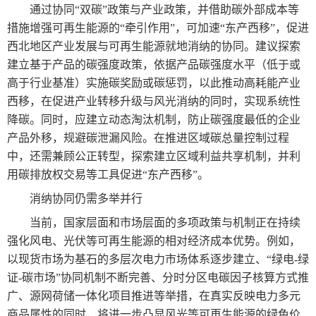
通过协同“双碳”政策与产业政策，并借助碳外部成本等
措施增强可再生能源的“牵引作用”，可加速“东产西移”，促进
西北地区产业发展与可再生能源就地消纳的协同。建议探索
建立基于产品的碳强度政策，依据产品碳强度水平（低于或
高于行业基准）实施碳奖励或碳惩罚，以此推动高耗能产业
西移，在促进产业转移升级与风光消纳的同时，实现系统性
降碳。同时，应建立动态淘汰机制，防止碳强度最低的企业
产品外移，规避碳泄漏风险。在推进区域碳总量控制过程
中，还需兼顾公正转型，探索建立区域利益共享机制，并利
用碳排放权交易等工具促进“东产西移”。
消纳协同仍需多举并行
当前，国家层面和市场层面的多项政策与机制正在持续
强化风电、光伏等可再生能源的相对经济成本优势。例如，
以现货市场为基石的多层次电力市场体系逐步建立、“绿电-绿
证-碳市场”协同机制不断完善、分时分区电碳因子核算方式推
广、源网荷储一体化项目推进等举措，在真实反映电力多元
商品属性的同时，将进一步凸显风光等可再生能源的绿色价