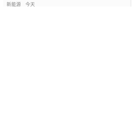
新能源
今天
中国绿色燃料发展报告（2026）
专题报告
1天前
国家能源局发布《中国绿色燃料发展报告
（2026）》
要闻
1天前
深圳发布2025碳配额有偿竞价结果
能碳管理
1天前
工信部发布政策规范动力电池回收市场秩序