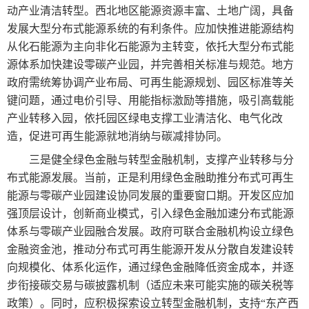
动产业清洁转型。西北地区能源资源丰富、土地广阔，具备
发展大型分布式能源系统的有利条件。应加快推进能源结构
从化石能源为主向非化石能源为主转变，依托大型分布式能
源体系加快建设零碳产业园，并完善相关标准与规范。地方
政府需统筹协调产业布局、可再生能源规划、园区标准等关
键问题，通过电价引导、用能指标激励等措施，吸引高载能
产业转移入园，依托园区绿电支撑工业清洁化、电气化改
造，促进可再生能源就地消纳与碳减排协同。
三是健全绿色金融与转型金融机制，支撑产业转移与分
布式能源发展。当前，正是利用绿色金融助推分布式可再生
能源与零碳产业园建设协同发展的重要窗口期。开发区应加
强顶层设计，创新商业模式，引入绿色金融加速分布式能源
体系与零碳产业园融合发展。政府可联合金融机构设立绿色
金融资金池，推动分布式可再生能源开发从分散自发建设转
向规模化、体系化运作，通过绿色金融降低资金成本，并逐
步衔接碳交易与碳披露机制（适应未来可能实施的碳关税等
政策）。同时，应积极探索设立转型金融机制，支持“东产西