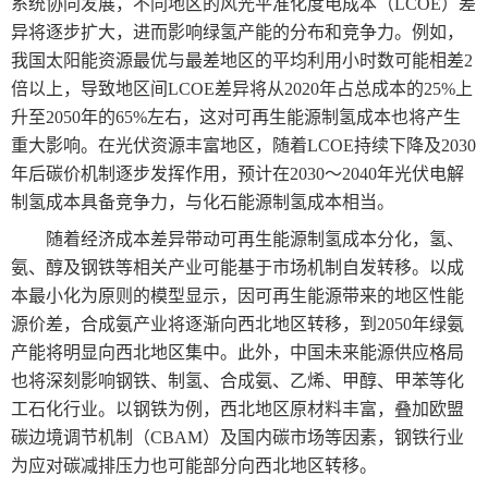
系统协同发展，不同地区的风光平准化度电成本（LCOE）差
异将逐步扩大，进而影响绿氢产能的分布和竞争力。例如，
我国太阳能资源最优与最差地区的平均利用小时数可能相差2
倍以上，导致地区间LCOE差异将从2020年占总成本的25%上
升至2050年的65%左右，这对可再生能源制氢成本也将产生
重大影响。在光伏资源丰富地区，随着LCOE持续下降及2030
年后碳价机制逐步发挥作用，预计在2030～2040年光伏电解
制氢成本具备竞争力，与化石能源制氢成本相当。
随着经济成本差异带动可再生能源制氢成本分化，氢、
氨、醇及钢铁等相关产业可能基于市场机制自发转移。以成
本最小化为原则的模型显示，因可再生能源带来的地区性能
源价差，合成氨产业将逐渐向西北地区转移，到2050年绿氨
产能将明显向西北地区集中。此外，中国未来能源供应格局
也将深刻影响钢铁、制氢、合成氨、乙烯、甲醇、甲苯等化
工石化行业。以钢铁为例，西北地区原材料丰富，叠加欧盟
碳边境调节机制（CBAM）及国内碳市场等因素，钢铁行业
为应对碳减排压力也可能部分向西北地区转移。