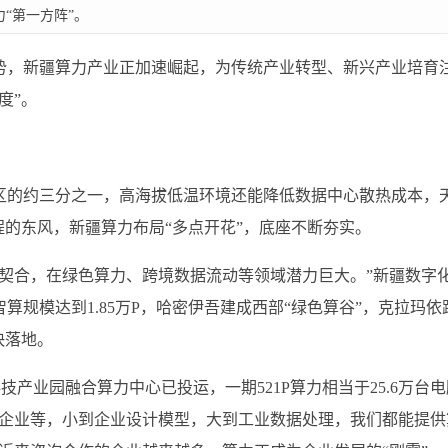
“第一方阵”。
势，新疆算力产业正加速崛起，为传统产业转型、新兴产业培育
度”。
区的约三分之一，高海拔低温环境还能降低数据中心散热成本，
程的东风，新疆算力布局“多点开花”，底座不断夯实。
契合，在绿色算力、跨境数据流动等领域潜力巨大。”新疆数字
规模达到1.85万P，哈密伊吾建成西部“绿色算谷”，克拉玛依
快落地。
技产业园融合算力中心已投运，一期521P算力相当于25.6万台电
能企业等，小到企业设计模型，大到工业数据处理，我们都能提供