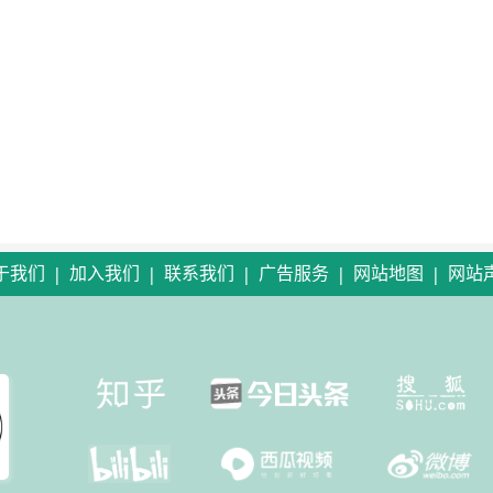
|
|
|
|
|
于我们
加入我们
联系我们
广告服务
网站地图
网站