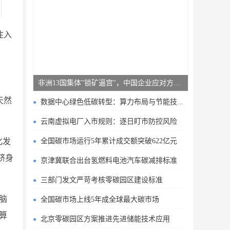
注入
非洲13国集体"锁矿逼宫"，中国企业应对方案曝光
天然
数据中心绿色低碳转型：算力布局与节能技术突破
云南虚拟电厂入市规则：逐日盯市防控风险
化发
全国碳市场运行5年累计成交额突破622亿元
跻身
京津冀联合出台氢燃料电池汽车碳减排标准
三部门发文严苛考核零碳园区建设标准
脑
全国碳市场上线5年成全球最大碳市场
算
北京零碳园区方案推进先进储能技术应用