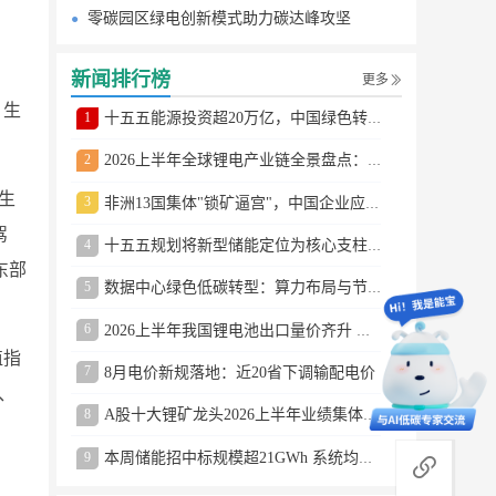
零碳园区绿电创新模式助力碳达峰攻坚
新闻排行榜
更多
，生
1
十五五能源投资超20万亿，中国绿色转型提速
2
2026上半年全球锂电产业链全景盘点：储能爆发、整车出口高增、材料供需分化
生
3
非洲13国集体"锁矿逼宫"，中国企业应对方案曝光
驾
4
十五五规划将新型储能定位为核心支柱产业
东部
5
数据中心绿色低碳转型：算力布局与节能技术突破
6
2026上半年我国锂电池出口量价齐升 德国成最大市场
植指
7
8月电价新规落地：近20省下调输配电价
、
8
A股十大锂矿龙头2026上半年业绩集体大涨
9
商务合作
本周储能招中标规模超21GWh 系统均价0.79元/Wh