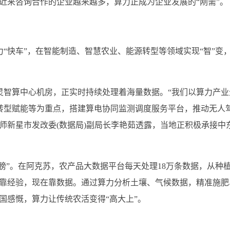
近来咨询合作的企业越来越多，算力正成为企业发展的“刚需”。
“快车”，在智能制造、智慧农业、能源转型等领域实现“智”变
灵智算中心机房，正实时持续处理着海量数据。“我们以算力产业
转型赋能等为重点，搭建算电协同监测调度服务平台，推动无人
师新星市发改委(数据局)副局长李艳茹透露，当地正积极承接中
翅膀”。在阿克苏，农产品大数据平台每天处理18万条数据，从种
稼靠经验，现在靠数据。通过算力分析土壤、气候数据，精准施肥
国感慨，算力让传统农活变得“高大上”。