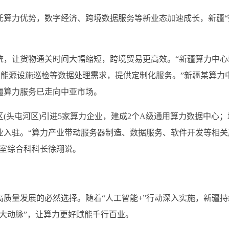
托算力优势，数字经济、跨境数据服务等新业态加速成长，新疆“
统，让货物通关时间大幅缩短，跨境贸易更高效。“新疆算力中心
、能源设施巡检等数据处理需求，提供定制化服务。”新疆某算力
疆算力服务已走向中亚市场。
(头屯河区)引进5家算力企业，建成2个A级通用算力数据中心；
业入驻。“算力产业带动服务器制造、数据服务、软件开发等相关
公室综合科科长徐翔说。
质量发展的必然选择。随着“人工智能+”行动深入实施，新疆持
大动脉”，让算力更好赋能千行百业。