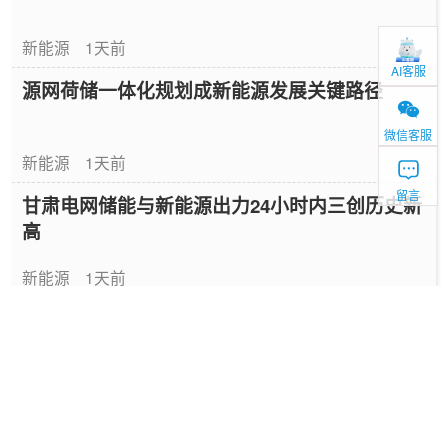
新能源
1天前
AI客服
源网荷储一体化规划成新能源发展关键路径
微信客服
新能源
1天前
留言
甘肃电网储能与新能源出力24小时内三创历史新
高
新能源
1天前
2026年全球最大高压级联储能项目投运
储能
1天前
AI+能源高价值场景发布，虚拟电厂车网互动入