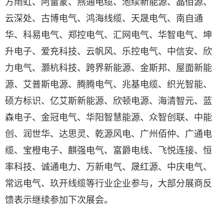
方雨虹、阿雷蒙、燕通电缆、池续新能源、晶佰源、
云深处、古博电气、鸿海线缆、天晟电气、南自通
华、科易电气、郑控电气、汇网电气、华智电气、坤
升电子、爱充科技、云帆风、乐控电气、中信安、欣
力电气、灏杭科技、跨界新能源、金斯邦、屋面新能
源、艾普斯电源、腾腾电气、兆基电缆、织光智能、
硕方标识、亿艾斯新能源、欣顿电源、海清智元、蓝
森电子、金冠电气、华阳智慧能源、众智创联、中能
创、润世华、达思灵、乾源风电、广州佰仲、广通电
缆、宝橙电子、麒强电气、富爵电线、飞悦连接、恒
率科技、诚通电力、万新电气、晟红源、中庆电气、
常远电气、玖开线缆等行业企业参与，大部分展商反
馈表示继续参加下次展会。