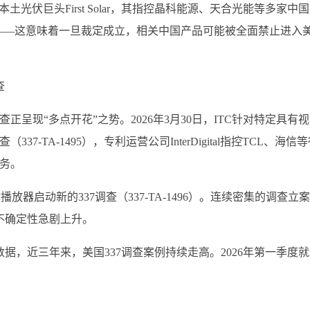
本土光伏巨头First Solar，其指控晶科能源、天合光能等多家中
——这意味着一旦裁定成立，相关中国产品可能被全面禁止进入
查
正呈现“多点开花”之势。2026年3月30日，ITC针对特定具有
-TA-1495），专利运营公司InterDigital指控TCL、海信
务。
放器启动新的337调查（337-TA-1496）。连续密集的调查立
不确定性急剧上升。
，近三年来，美国337调查案例持续走高。2026年第一季度