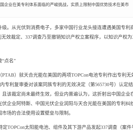
国企业在美专利体系面临的严峻挑战，实质上限制中国优势技术在美市
升级。从光伏到消费电子，多家中国行业龙头接连遭遇美国专利
专利无效裁定、337调查乃至撤销知识产权立案程序，以知识产权为
“点名”
TAB）就天合光能在美国的两项TOPCon电池专利作出专利无
内专利复审委对该案同族专利的无效决定（第565730号）认定
，且该裁定尚未最终生效，但业内普遍认为，这折射出中国企业
光伏企业阿特斯、中国光伏企业润阳与天合光能在美国的专利纠
国市场的合法使用设置壁垒与限制。
对特定TOPCon太阳能电池、组件及其下游产品发起337调查（案件