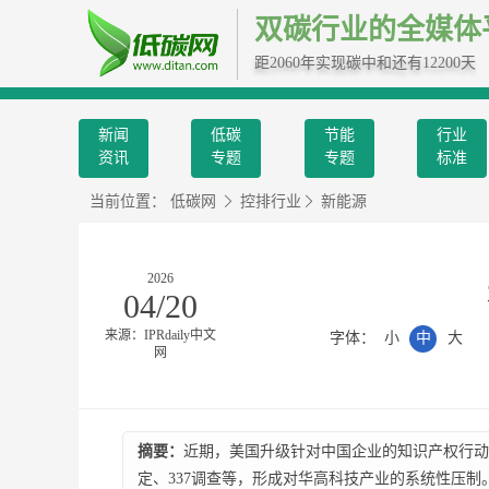
双碳行业的全媒体
距2060年实现碳中和还有12200天
新闻
低碳
节能
行业
资讯
专题
专题
标准
当前位置：
低碳网
控排行业
新能源
2026
04/20
来源：IPRdaily中文
字体：
小
中
大
网
摘要：
近期，美国升级针对中国企业的知识产权行动，
定、337调查等，形成对华高科技产业的系统性压制