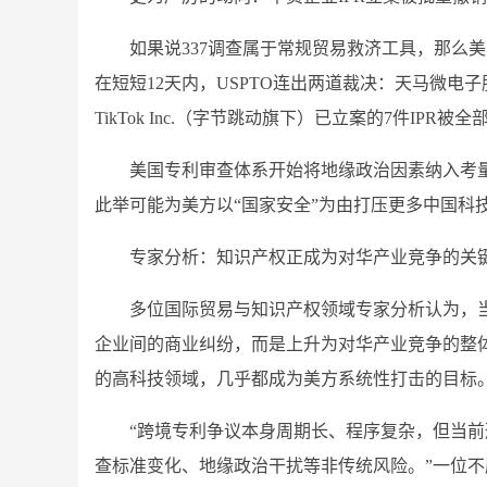
如果说337调查属于常规贸易救济工具，那么
在短短12天内，USPTO连出两道裁决：天马微电
TikTok Inc.（字节跳动旗下）已立案的7件I
美国专利审查体系开始将地缘政治因素纳入考
此举可能为美方以“国家安全”为由打压更多中国科
专家分析：知识产权正成为对华产业竞争的关
多位国际贸易与知识产权领域专家分析认为，
企业间的商业纠纷，而是上升为对华产业竞争的整
的高科技领域，几乎都成为美方系统性打击的目标
“跨境专利争议本身周期长、程序复杂，但当
查标准变化、地缘政治干扰等非传统风险。”一位