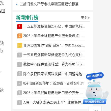
国光
三部门发文严苛考核零碳园区建设标准
美国
新闻排行榜
更多
1
十五五能源投资超20万亿，中国绿色转型提速
2
2026上半年全球锂电产业链全景盘点：储能爆发、整车出口高增、材料供需分化
视频
3
非洲13国集体"锁矿逼宫"，中国企业应对方案曝光
等行
4
十五五规划将新型储能定位为核心支柱产业
5
数据中心绿色低碳转型：算力布局与节能技术突破
案，
6
陈立泉获国家最高科技奖：中国锂电池奠基人
7
8月电价新规落地：近20省下调输配电价
就达
8
2026上半年我国锂电池出口量价齐升 德国成最大市场
9
A股十大锂矿龙头2026上半年业绩集体大涨
商务合作