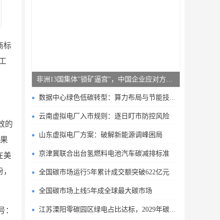
商标
工
非洲13国集体"锁矿逼宫"，中国企业应对方案曝光
数据中心绿色低碳转型：算力布局与节能技术突破
云南虚拟电厂入市规则：逐日盯市防控风险
效的
山东虚拟电厂方案：破解新能源调峰困局
结果
京津冀联合出台氢燃料电池汽车碳减排标准
在美
纷，
全国碳市场运行5年累计成交额突破622亿元
全国碳市场上线5年成全球最大碳市场
江苏溧阳零碳园区绿电占比达标，2029年碳排目标明确
号：