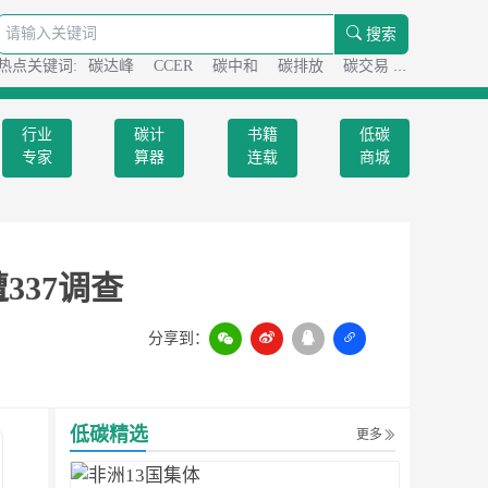
搜索
热点关键词:
碳达峰
CCER
碳中和
碳排放
碳交易
碳足迹
行业
碳计
书籍
低碳
专家
算器
连载
商城
337调查
分享到：
扫一扫
低碳精选
更多