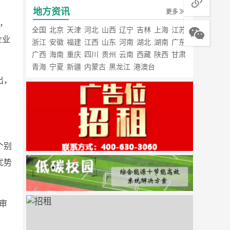
地方资讯
更多
，
全国
北京
天津
河北
山西
辽宁
吉林
上海
江苏
企业
浙江
安徽
福建
江西
山东
河南
湖北
湖南
广东
广西
海南
重庆
四川
贵州
云南
西藏
陕西
甘肃
青海
宁夏
新疆
内蒙古
黑龙江
港澳台
出，
个别
优势
审