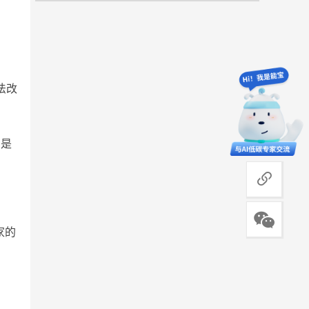
法改
？是
商务合作
家的