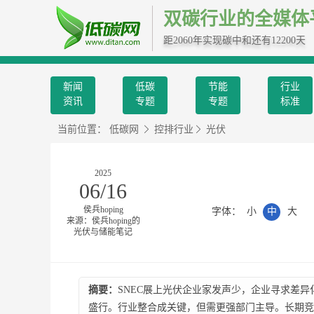
双碳行业的全媒体
距2060年实现碳中和还有12200天
新闻
低碳
节能
行业
资讯
专题
专题
标准
当前位置：
低碳网
控排行业
光伏
2025
06/16
侯兵hoping
字体：
小
中
大
来源：侯兵hoping的
光伏与储能笔记
摘要：
SNEC展上光伏企业家发声少，企业寻求差
盛行。行业整合成关键，但需更强部门主导。长期竞