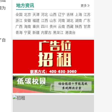
利战
地方资讯
更多
颇为
全国
北京
天津
河北
山西
辽宁
吉林
上海
江苏
浙江
安徽
福建
江西
山东
河南
湖北
湖南
广东
广西
海南
重庆
四川
贵州
云南
西藏
陕西
甘肃
青海
宁夏
新疆
内蒙古
黑龙江
港澳台
了自