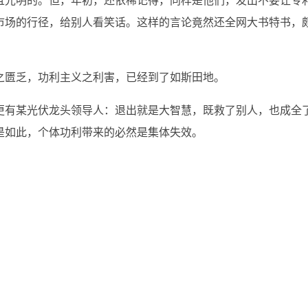
且光明的。但，年初，还依稀记得，同样是他们，发出不要让专
市场的行径，给别人看笑话。这样的言论竟然还全网大书特书，
之匮乏，功利主义之利害，已经到了如斯田地。
更有某光伏龙头领导人：退出就是大智慧，既救了别人，也成全
是如此，个体功利带来的必然是集体失效。