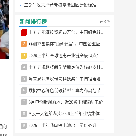
三部门发文严苛考核零碳园区建设标准
新闻排行榜
更多
1
十五五能源投资超20万亿，中国绿色转型提速
2
非洲13国集体"锁矿逼宫"，中国企业应对方案曝光
3
2026上半年全球锂电产业链全景盘点：储能爆发、整车出口高增、材料供需分化
4
十五五规划将新型储能定位为核心支柱产业
5
陈立泉获国家最高科技奖：中国锂电池奠基人
6
数据中心绿色低碳转型：算力布局与节能技术突破
7
8月电价新规落地：近20省下调输配电价
8
A股十大锂矿龙头2026上半年业绩集体大涨
9
2026上半年我国锂电池出口量价齐升 德国成最大市场
定向