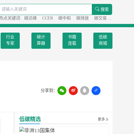
搜索
热点关键词:
碳达峰
CCER
碳中和
碳排放
碳交易
碳足迹
行业
碳计
书籍
低碳
专家
算器
连载
商城
分享到：
扫一扫
低碳精选
更多