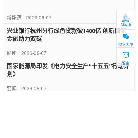
新能源
2026-08-07
AI客服
兴业银行杭州分行绿色贷款破1400亿 创新储能
金融助力双碳
微信客服
储能
2026-08-07
留言
国家能源局印发《电力安全生产“十五五”行动计
划》
要闻
2026-08-07
山东52座配储场站完成改造具备联合调用能力
储能
2026-08-07
美国限制钨废料与锂电池回收 “黑粉” 出口