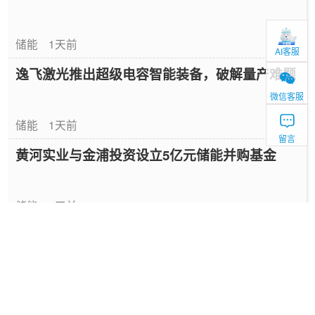
储能
1天前
AI客服
逸飞激光推出超级电容智能装备，破解量产难题
微信客服
储能
1天前
留言
黄河实业与金浦投资设立5亿元储能并购基金
储能
1天前
三部门调整电池消费税政策 明确税款抵扣征管事
项
电力
1天前