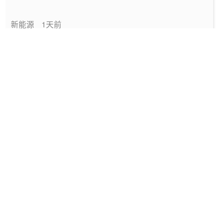
新能源
1天前
中国绿色燃料发展报告（2026）
专题报告
2026-08-06
国家能源局发布《中国绿色燃料发展报告
（2026）》
要闻
2026-08-06
深圳发布2025碳配额有偿竞价结果
能碳管理
2026-08-06
工信部发布政策规范动力电池回收市场秩序