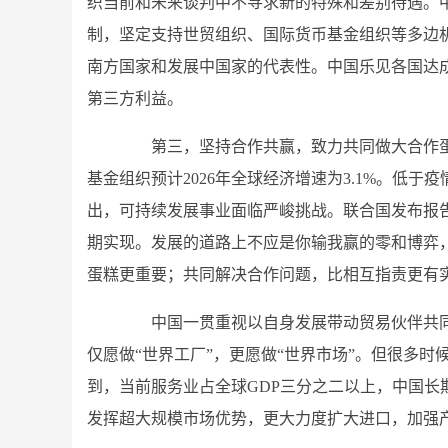
织当前和未来谈判中不寻求新的特殊和差别待遇。
制，坚定支持世贸组织、国际货币基金组织等多边
南方国家和发展中国家的代表性。中国乐见各国达
第三方利益。
第三，坚持合作共赢，致力共同做大合作蛋
基金组织预计2026年全球经济增速为3.1%。低于
出，可持续发展事业面临严峻挑战。联合国发布报告
期实现。发展的道路上不应是你输我赢的零和博弈
蛋糕更重要；共同解决合作问题，比相互指责更有
中国一贯重视以自身发展带动贸易伙伴共同
仅愿做“世界工厂”，更愿做“世界市场”。但很多时
到，当前服务业占全球GDP三分之二以上，中国长
发挥超大规模市场优势，更大力度扩大进口，加强产