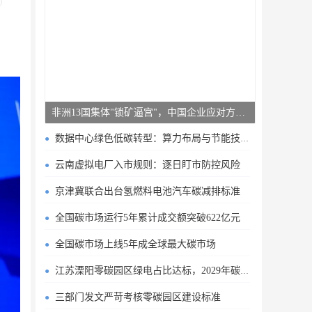
非洲13国集体"锁矿逼宫"，中国企业应对方案曝光
数据中心绿色低碳转型：算力布局与节能技术突破
云南虚拟电厂入市规则：逐日盯市防控风险
京津冀联合出台氢燃料电池汽车碳减排标准
全国碳市场运行5年累计成交额突破622亿元
全国碳市场上线5年成全球最大碳市场
江苏溧阳零碳园区绿电占比达标，2029年碳排目标明确
三部门发文严苛考核零碳园区建设标准