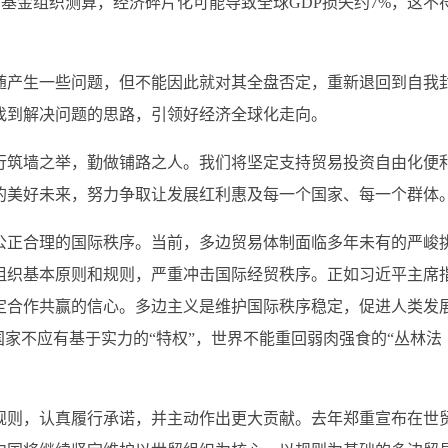
币基金组织测算，经济碎片化可能导致全球GDP损失约7%，这不
产生一些问题，但不能因此就对其全盘否定，重新退回到自我
找到解决问题的思路，引领好经济全球化走向。
筑墙之举，勤做铺路之人。我们将坚定支持贸易投资自由化便
的美好未来，努力争取让发展红利惠及每一个国家、每一个群体
正合理的国际秩序。当前，多边贸易体制面临多年未有的严峻
组织基本原则和规则，严重冲击国际经贸秩序。正如习近平主席
定合作共赢的信心。多边主义是维护国际秩序稳定，促进人类发
国家不应有基于实力的“特权”，世界不能重回弱肉强食的“丛林法
则，认真履行承诺，并主动作出更大贡献。去年郑重宣布在世