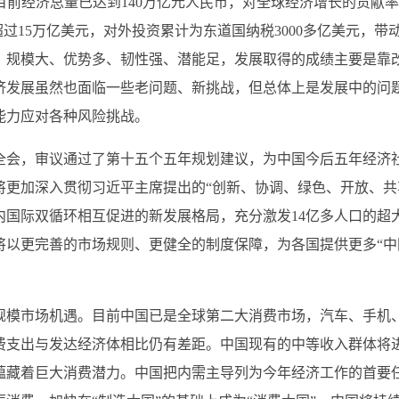
目前经济总量已达到140万亿元人民币，对全球经济增长的贡献
过15万亿美元，对外投资累计为东道国纳税3000多亿美元，带
、规模大、优势多、韧性强、潜能足，发展取得的成绩主要是靠
济发展虽然也面临一些老问题、新挑战，但总体上是发展中的问
能力应对各种风险挑战。
会，审议通过了第十五个五年规划建议，为中国今后五年经济
更加深入贯彻习近平主席提出的“创新、协调、绿色、开放、共
内国际双循环相互促进的新发展格局，充分激发14亿多人口的超
将以更完善的市场规则、更健全的制度保障，为各国提供更多“中
模市场机遇。目前中国已是全球第二大消费市场，汽车、手机
费支出与发达经济体相比仍有差距。中国现有的中等收入群体将
蕴藏着巨大消费潜力。中国把内需主导列为今年经济工作的首要