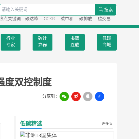
搜索
热点关键词:
碳达峰
CCER
碳中和
碳排放
碳交易
碳足迹
行业
碳计
书籍
低碳
专家
算器
连载
商城
强度双控制度
分享到：
扫一扫
低碳精选
更多