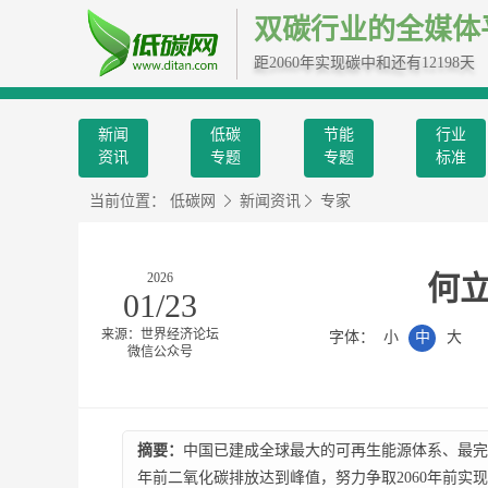
双碳行业的全媒体
距2060年实现碳中和还有12198天
新闻
低碳
节能
行业
资讯
专题
专题
标准
当前位置：
低碳网
新闻资讯
专家
2026
何
01/23
来源：世界经济论坛
字体：
小
中
大
微信公众号
摘要：
中国已建成全球最大的可再生能源体系、最完
年前二氧化碳排放达到峰值，努力争取2060年前实