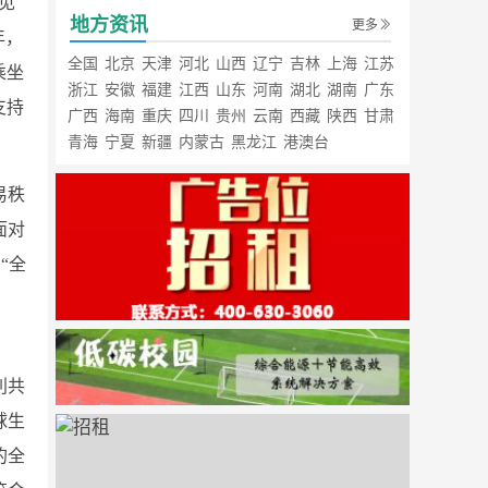
见
地方资讯
更多
年，
全国
北京
天津
河北
山西
辽宁
吉林
上海
江苏
乘坐
浙江
安徽
福建
江西
山东
河南
湖北
湖南
广东
支持
广西
海南
重庆
四川
贵州
云南
西藏
陕西
甘肃
青海
宁夏
新疆
内蒙古
黑龙江
港澳台
易秩
面对
“全
利共
球生
的全