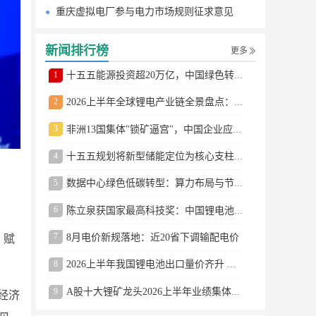
重庆虚拟电厂参与电力市场规则征求意见
新闻排行榜
更多
1
十五五能源投资超20万亿，中国绿色转型提速
2
2026上半年全球锂电产业链全景盘点：储能爆发、整车出口高增、材料供需分化
3
非洲13国集体"锁矿逼宫"，中国企业应对方案曝光
4
十五五规划将新型储能定位为核心支柱产业
5
数据中心绿色低碳转型：算力布局与节能技术突破
6
陈立泉获国家最高科技奖：中国锂电池奠基人
7
8月电价新规落地：近20省下调输配电价
，赋
8
2026上半年我国锂电池出口量价齐升 德国成最大市场
9
A股十大锂矿龙头2026上半年业绩集体大涨
经济