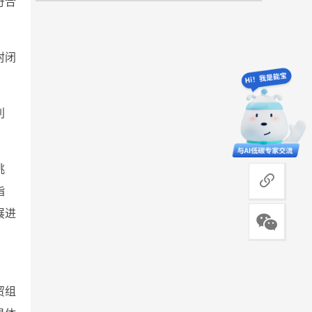
符合
封闭
利
。
挑
商务合作
指
展进
贸组