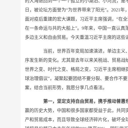
的大海退回到一个一个孤立的小湖泊、小河流，是
日，被论坛方面誉为“为世界带来了阳光”。2021
面对疫后重建的宏大课题，习近平主席强调，“在全
在一条命运与共的大船上”。9年来，中国一直认真
多边主义和自由贸易。今天重温习近平主席的这些
当前，世界百年变局加速演进，单边主义、
序发生新的变化。尤其是去年以来关税战、贸易战
世界之变、时代之变、格局之变，习近平主席相继提出
球治理倡议”，凝聚起要团结不要分裂、要合作不
案，结合当前形势，我愿分享几点看法。
第一，坚定支持自由贸易，携手推动普惠
赢的历史大势，中国和很多国家都受益于此，共同
产和贸易成本，而且导致全球经济碎片化，破坏全