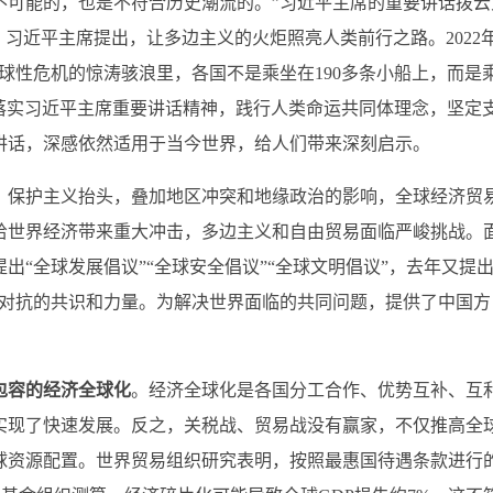
不可能的，也是不符合历史潮流的。”习近平主席的重要讲话拨云
年，习近平主席提出，让多边主义的火炬照亮人类前行之路。2022
球性危机的惊涛骇浪里，各国不是乘坐在190多条小船上，而是
落实习近平主席重要讲话精神，践行人类命运共同体理念，坚定
讲话，深感依然适用于当今世界，给人们带来深刻启示。
保护主义抬头，叠加地区冲突和地缘政治的影响，全球经济贸
给世界经济带来重大冲击，多边主义和自由贸易面临严峻挑战。
“全球发展倡议”“全球安全倡议”“全球文明倡议”，去年又提出
要对抗的共识和力量。为解决世界面临的共同问题，提供了中国方
包容的经济全球化
。经济全球化是各国分工合作、优势互补、互
实现了快速发展。反之，关税战、贸易战没有赢家，不仅推高全
球资源配置。世界贸易组织研究表明，按照最惠国待遇条款进行