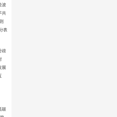
些波
平共
则
分表
分歧
对
发展
互
低碳