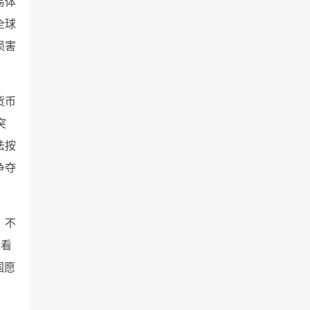
易体
全球
损害
货币
突
法按
争夺
，不
要看
国愿