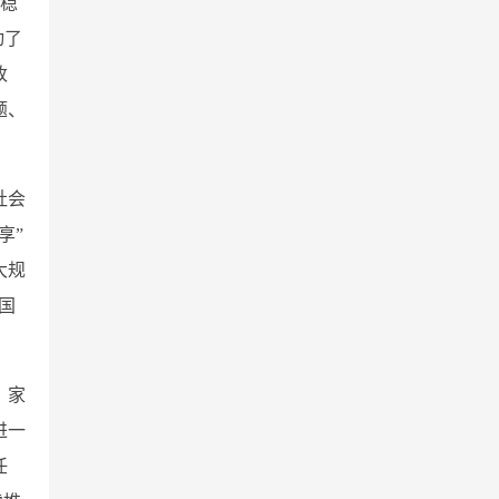
率稳
动了
改
题、
社会
享”
大规
国
、家
进一
任