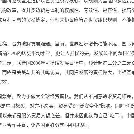
中国将继续坚定维护以世贸组织为核心、以规则为基础的多边贸
机构改革，提升多边贸易体制的权威性、有效性、包容性，提高
成互利互惠的贸易协定，但相关协议应符合世贸组织规则，不能
糕，合力破解发展难题。当前，世界经济增长动能不足，国际
疫情前3.7%的历史平均水平。更让人担忧的是，发展公平问题日益
显示，联合国2030年可持续发展目标中，预计超过三分之二无
，而应是美美与共的共鸣协奏。共同把发展的蛋糕做大，比相互
实效。
繁荣，致力于做大全球经贸蛋糕。我们从不刻意追求贸易顺差
候是中国想买，对方不愿卖，贸易受到“泛安全化”影响。同时也
期以来都是服务贸易大额逆差，但并未因此认为自己“吃亏”。中
业合作共赢，让各国更好分享“中国机遇”。