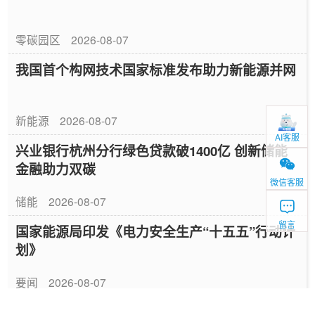
零碳园区
2026-08-07
我国首个构网技术国家标准发布助力新能源并网
新能源
2026-08-07
AI客服
兴业银行杭州分行绿色贷款破1400亿 创新储能
金融助力双碳
微信客服
储能
2026-08-07
留言
国家能源局印发《电力安全生产“十五五”行动计
划》
要闻
2026-08-07
山东52座配储场站完成改造具备联合调用能力