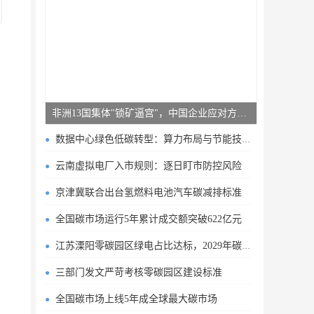
非洲13国集体"锁矿逼宫"，中国企业应对方案曝光
数据中心绿色低碳转型：算力布局与节能技术突破
云南虚拟电厂入市规则：逐日盯市防控风险
京津冀联合出台氢燃料电池汽车碳减排标准
全国碳市场运行5年累计成交额突破622亿元
江苏溧阳零碳园区绿电占比达标，2029年碳排目标明确
三部门发文严苛考核零碳园区建设标准
全国碳市场上线5年成全球最大碳市场