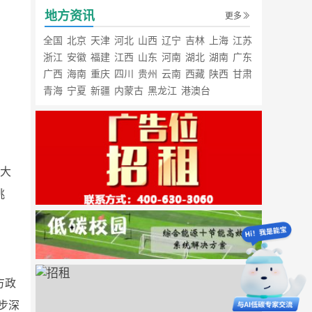
地方资讯
更多
全国
北京
天津
河北
山西
辽宁
吉林
上海
江苏
浙江
安徽
福建
江西
山东
河南
湖北
湖南
广东
广西
海南
重庆
四川
贵州
云南
西藏
陕西
甘肃
青海
宁夏
新疆
内蒙古
黑龙江
港澳台
、大
挑
方政
步深