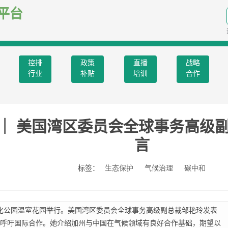
平台
控排
政策
直播
战略
行业
补贴
培训
合作
顾 ｜ 美国湾区委员会全球事务高
言
标签：
生态保护
气候治理
碳中和
博文化公园温室花园举行。美国湾区委员会全球事务高级副总裁邹艳玲发表
呼吁国际合作。她介绍加州与中国在气候领域有良好合作基础，期望以