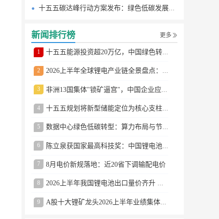
十五五碳达峰行动方案发布：绿色低碳发展路线图
新闻排行榜
更多
1
十五五能源投资超20万亿，中国绿色转型提速
2
2026上半年全球锂电产业链全景盘点：储能爆发、整车出口高增、材料供需分化
3
非洲13国集体"锁矿逼宫"，中国企业应对方案曝光
4
十五五规划将新型储能定位为核心支柱产业
5
数据中心绿色低碳转型：算力布局与节能技术突破
6
陈立泉获国家最高科技奖：中国锂电池奠基人
7
8月电价新规落地：近20省下调输配电价
8
2026上半年我国锂电池出口量价齐升 德国成最大市场
9
A股十大锂矿龙头2026上半年业绩集体大涨