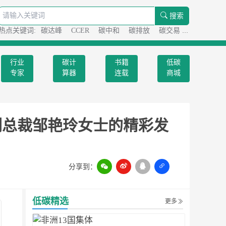
搜索
热点关键词:
碳达峰
CCER
碳中和
碳排放
碳交易
碳足迹
行业
碳计
书籍
低碳
专家
算器
连载
商城
级副总裁邹艳玲女士的精彩发
分享到：
扫一扫
低碳精选
更多