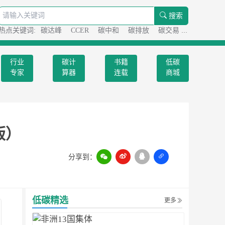
搜索
热点关键词:
碳达峰
CCER
碳中和
碳排放
碳交易
碳足迹
行业
碳计
书籍
低碳
专家
算器
连载
商城
版）
分享到：
扫一扫
低碳精选
更多