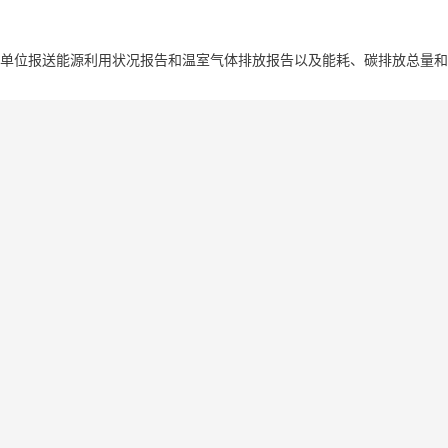
利用状况报告和温室气体排放报告以及能耗、碳排放总量和强度双控目标评价考核等相关工作的通知