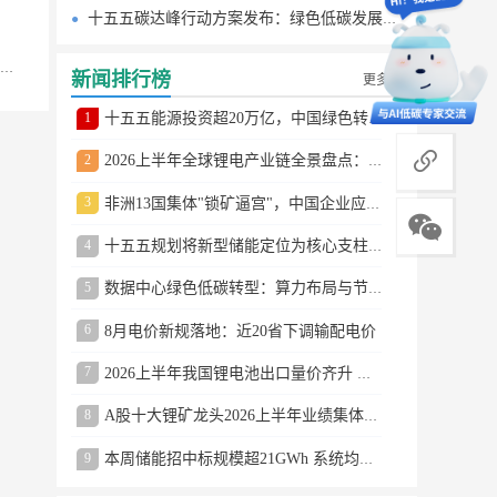
十五五碳达峰行动方案发布：绿色低碳发展路线图
新闻排行榜
更多
1
十五五能源投资超20万亿，中国绿色转型提速
商务合作
2
2026上半年全球锂电产业链全景盘点：储能爆发、整车出口高增、材料供需分化
3
非洲13国集体"锁矿逼宫"，中国企业应对方案曝光
4
十五五规划将新型储能定位为核心支柱产业
5
数据中心绿色低碳转型：算力布局与节能技术突破
6
8月电价新规落地：近20省下调输配电价
7
2026上半年我国锂电池出口量价齐升 德国成最大市场
8
A股十大锂矿龙头2026上半年业绩集体大涨
9
本周储能招中标规模超21GWh 系统均价0.79元/Wh