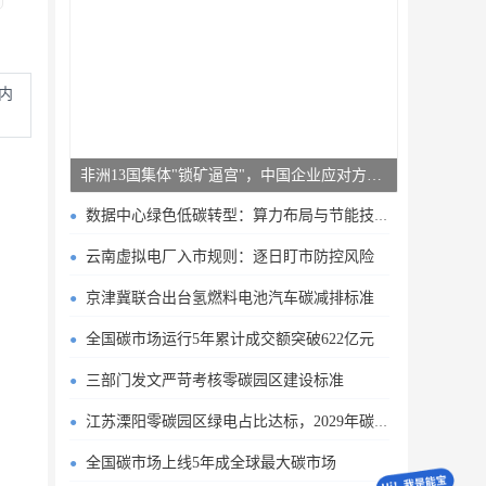
内
非洲13国集体"锁矿逼宫"，中国企业应对方案曝光
数据中心绿色低碳转型：算力布局与节能技术突破
云南虚拟电厂入市规则：逐日盯市防控风险
京津冀联合出台氢燃料电池汽车碳减排标准
全国碳市场运行5年累计成交额突破622亿元
三部门发文严苛考核零碳园区建设标准
江苏溧阳零碳园区绿电占比达标，2029年碳排目标明确
全国碳市场上线5年成全球最大碳市场