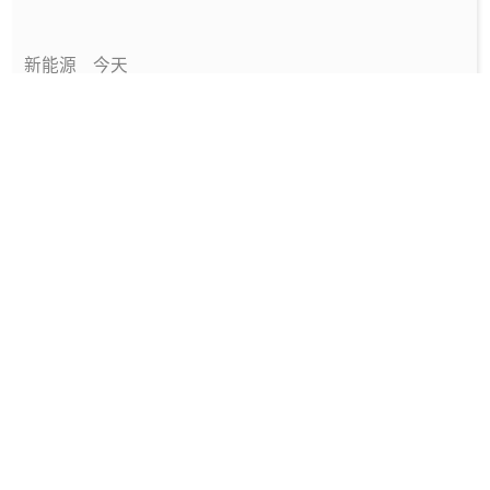
新能源
今天
中国绿色燃料发展报告（2026）
专题报告
1天前
国家能源局发布《中国绿色燃料发展报告
（2026）》
要闻
1天前
深圳发布2025碳配额有偿竞价结果
能碳管理
1天前
工信部发布政策规范动力电池回收市场秩序