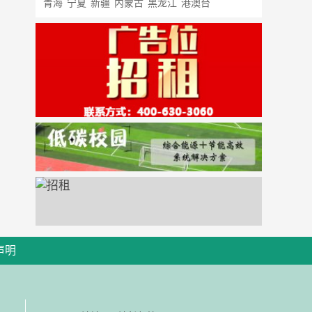
青海
宁夏
新疆
内蒙古
黑龙江
港澳台
声明