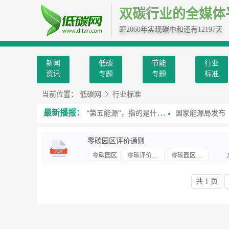
双碳行业的全媒体
距2060年实现碳中和还有12197天
新闻
低碳
节能
行业
资讯
专题
专题
标准
当前位置：
低碳网
行业标准
最新播报：
习近平总书记提到的“第五能源”，指的是什么？
国家能源局发布《中国绿
零碳园区评价通则
零碳园区
零碳评价指标
零碳园区认证
共 1 页