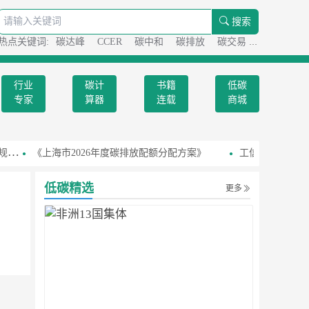
搜索
热点关键词:
碳达峰
CCER
碳中和
碳排放
碳交易
碳足迹
行业
碳计
书籍
低碳
专家
算器
连载
商城
》
《上海市2026年度碳排放配额分配方案》
工信部召开国家级
低碳精选
更多