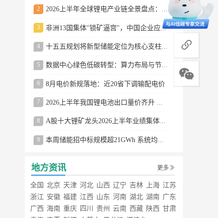
2
2026上半年全球锂电产业链全景盘点：储能爆发、整车出口高增、材料供需分化
3
非洲13国集体"锁矿逼宫"，中国企业应对方案曝光
商务合作
4
十五五规划将新型储能定位为核心支柱产业
5
数据中心绿色低碳转型：算力布局与节能技术突破
6
8月电价新规落地：近20省下调输配电价
7
2026上半年我国锂电池出口量价齐升 德国成最大市场
8
A股十大锂矿龙头2026上半年业绩集体大涨
9
本周储能招中标规模超21GWh 系统均价0.79元/Wh
地方资讯
更多
全国
北京
天津
河北
山西
辽宁
吉林
上海
江苏
浙江
安徽
福建
江西
山东
河南
湖北
湖南
广东
广西
海南
重庆
四川
贵州
云南
西藏
陕西
甘肃