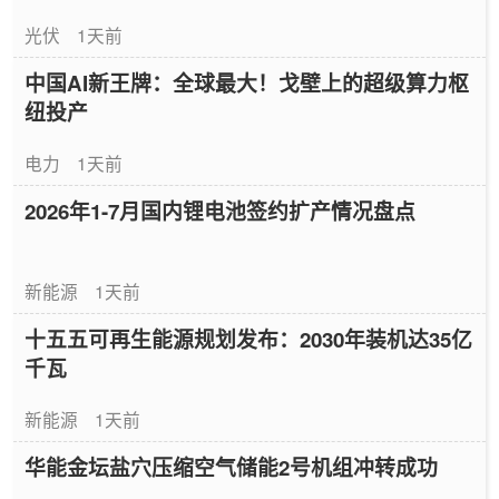
光伏
1天前
中国AI新王牌：全球最大！戈壁上的超级算力枢
纽投产
电力
1天前
2026年1-7月国内锂电池签约扩产情况盘点
新能源
1天前
十五五可再生能源规划发布：2030年装机达35亿
千瓦
新能源
1天前
华能金坛盐穴压缩空气储能2号机组冲转成功