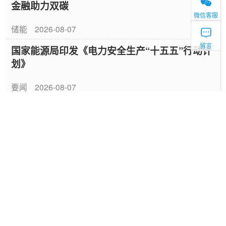
金融助力双碳
微信客服
储能
2026-08-07
留言
国家能源局印发《电力安全生产“十五五”行动计
划》
要闻
2026-08-07
山东52座配储场站完成改造具备联合调用能力
储能
2026-08-07
美国限制钨废料与锂电池回收 “黑粉” 出口
新能源
2026-08-07
摧枯拉朽，光伏供给端出清进入冲刺阶段