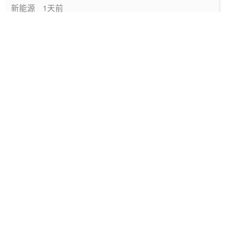
新能源
1天前
中国绿色燃料发展报告（2026）
专题报告
1天前
国家能源局发布《中国绿色燃料发展报告
（2026）》
要闻
1天前
深圳发布2025碳配额有偿竞价结果
能碳管理
1天前
工信部发布政策规范动力电池回收市场秩序