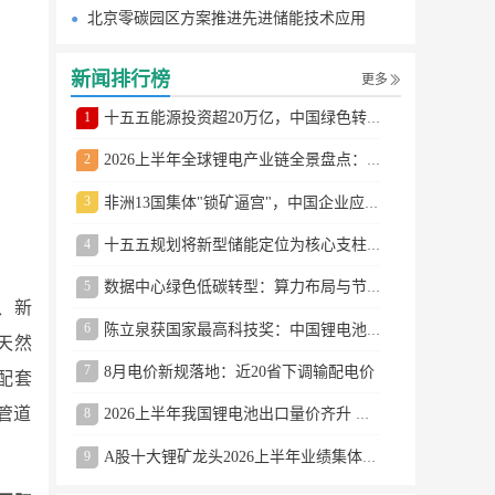
北京零碳园区方案推进先进储能技术应用
新闻排行榜
更多
1
十五五能源投资超20万亿，中国绿色转型提速
2
2026上半年全球锂电产业链全景盘点：储能爆发、整车出口高增、材料供需分化
3
非洲13国集体"锁矿逼宫"，中国企业应对方案曝光
4
十五五规划将新型储能定位为核心支柱产业
5
数据中心绿色低碳转型：算力布局与节能技术突破
、新
6
陈立泉获国家最高科技奖：中国锂电池奠基人
天然
7
8月电价新规落地：近20省下调输配电价
配套
阀管道
8
2026上半年我国锂电池出口量价齐升 德国成最大市场
9
A股十大锂矿龙头2026上半年业绩集体大涨