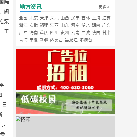
汉国际
地方资讯
更多
泵、阀
全国
北京
天津
河北
山西
辽宁
吉林
上海
江苏
推泵
浙江
安徽
福建
江西
山东
河南
湖北
湖南
广东
、工
广西
海南
重庆
四川
贵州
云南
西藏
陕西
甘肃
青海
宁夏
新疆
内蒙古
黑龙江
港澳台
平
四
、日
浙
门、
众参