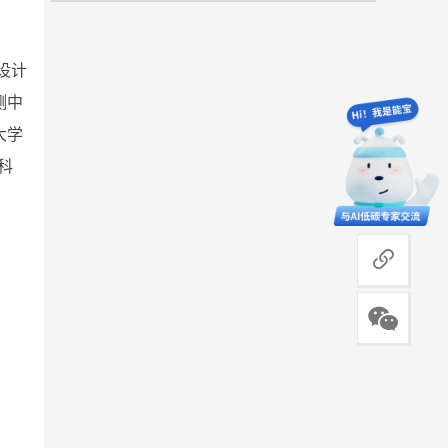
设计
测中
大学
科
商务合作