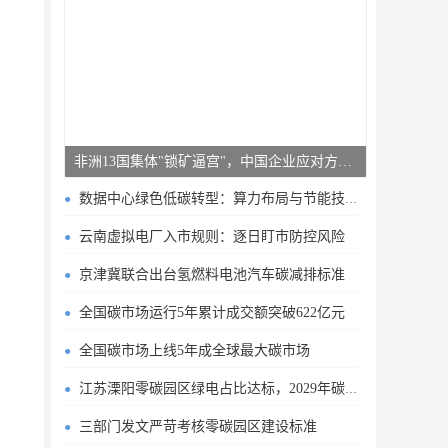
非洲13国集体"锁矿逼宫"，中国企业应对方案曝光
数据中心绿色低碳转型：算力布局与节能技术突破
云南虚拟电厂入市规则：逐日盯市防控风险
京津冀联合出台氢燃料电池汽车碳减排标准
全国碳市场运行5年累计成交额突破622亿元
全国碳市场上线5年成全球最大碳市场
江苏溧阳零碳园区绿电占比达标，2029年碳排目标明确
三部门发文严苛考核零碳园区建设标准