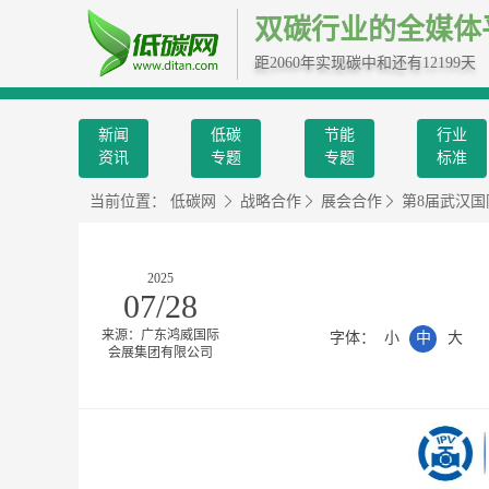
双碳行业的全媒体
距2060年实现碳中和还有12199天
新闻
低碳
节能
行业
资讯
专题
专题
标准
当前位置：
低碳网
战略合作
展会合作
第8届武汉
2025
07/28
来源：广东鸿威国际
字体：
小
中
大
会展集团有限公司