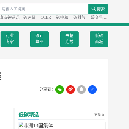
搜索
热点关键词:
碳达峰
CCER
碳中和
碳排放
碳交易
碳足迹
行业
碳计
书籍
低碳
专家
算器
连载
商城
展
分享到：
扫一扫
低碳精选
更多