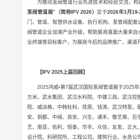
为推动泵阀管道行业先进技术和经验交流，构
泵阀管道展”（简称IPV 2026）
定于
2026年3月19
门、管道、智慧供水设备、执行机构、泵管阀配套
阀管道企业加速产业升级，帮助展商直面大量来自水
业终端等目标客户，为展商今后的品牌推广、渠道
【IPV 2025上届回顾】
2025鸿威•第7届武汉国际泵阀管道展于2025
方米，武水集团、武汉水科院、中建三局、武汉控
院、威派格、中韩杜科、荏原、钱涛、武汉特泵、
安、铜都、中阀、良安、兴生、通禾、敬艺莱、巨
艺、南亚、佑利、恒泰、华丰、众信、友发、正大、
设计院、科研院所、工程公司、建筑行业、水务公