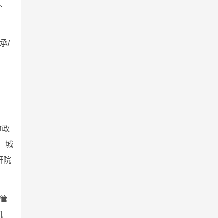
、
承/
市政
、城
研院
管
机