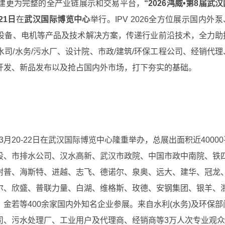
建更为完整的全产业链展示和交易平台，
“2026鸿威•第8届武
-21日
在
武汉国际博览中心
举行。IPV 2026全方位展示国内外
设备、电机等产品及技术解决方案，传递行业前沿技术，全力助
司/水务/污水厂、设计院、市政/建筑/环保工程公司、经销代理
开发、新品发布以及抢占国内外市场，打下夯实的基础。
年3月20-22日在武汉国际博览中心隆重举办，总展出面积近40000
股、市排水公司、汉水高新、武汉市政院、中国市政中南院、铁
耐普、海斯特、进越、志飞、德诺尔、泉奥、远大、建华、冠龙
尔、欣盛、普联力量、白湖、维格斯、玫德、安钢集团、银羊、
金若等400余家国内外知名企业参展。来自水利(水务)及环保部
司、污水处理厂、工业用户及代理商、经销商等3万人次专业观