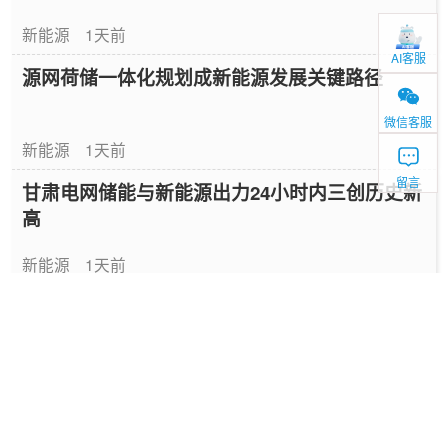
新能源
1天前
AI客服
源网荷储一体化规划成新能源发展关键路径
微信客服
新能源
1天前
留言
甘肃电网储能与新能源出力24小时内三创历史新
高
新能源
1天前
2026年全球最大高压级联储能项目投运
储能
1天前
AI+能源高价值场景发布，虚拟电厂车网互动入