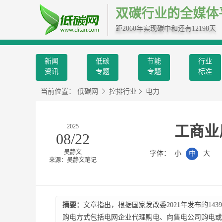
双碳行业的全媒体
距2060年实现碳中和还有12198天
新闻
低碳
节能
行业
资讯
专题
专题
标准
当前位置：
低碳网
控排行业
电力
2025
工商业
08/22
吴静文
字体：
小
中
大
来源：吴静文笔记
摘要：
文章指出，根据国家发改委2021年发布的1
购电方式包括电网企业代理购电、向售电公司购电或