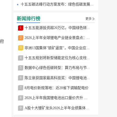
十五五碳达峰行动方案发布：绿色低碳发展路线图
新闻排行榜
更多
1
十五五能源投资超20万亿，中国绿色转型提速
2
2026上半年全球锂电产业链全景盘点：储能爆发、整车出口高增、材料供需分化
政府
3
非洲13国集体"锁矿逼宫"，中国企业应对方案曝光
4
十五五规划将新型储能定位为核心支柱产业
5
数据中心绿色低碳转型：算力布局与节能技术突破
6
陈立泉获国家最高科技奖：中国锂电池奠基人
7
8月电价新规落地：近20省下调输配电价
8
2026上半年我国锂电池出口量价齐升 德国成最大市场
9
A股十大锂矿龙头2026上半年业绩集体大涨