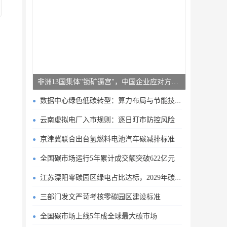
非洲13国集体"锁矿逼宫"，中国企业应对方案曝光
数据中心绿色低碳转型：算力布局与节能技术突破
云南虚拟电厂入市规则：逐日盯市防控风险
京津冀联合出台氢燃料电池汽车碳减排标准
全国碳市场运行5年累计成交额突破622亿元
江苏溧阳零碳园区绿电占比达标，2029年碳排目标明确
三部门发文严苛考核零碳园区建设标准
全国碳市场上线5年成全球最大碳市场