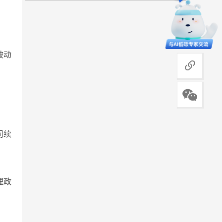
被动
商务合作
司续
理政