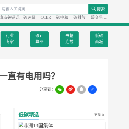
搜索
热点关键词:
碳达峰
CCER
碳中和
碳排放
碳交易
碳足迹
行业
碳计
书籍
低碳
专家
算器
连载
商城
一直有电用吗？
分享到：
扫一扫
低碳精选
更多