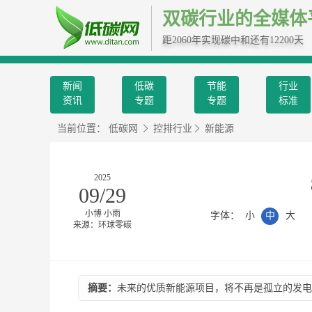
双碳行业的全媒体
距2060年实现碳中和还有12200天
新闻
低碳
节能
行业
资讯
专题
专题
标准
当前位置：
低碳网
控排行业
新能源
2025
09/29
小博 小雨
字体：
小
中
大
来源：环球零碳
摘要：
未来的优质新能源项目，将不再是孤立的发电