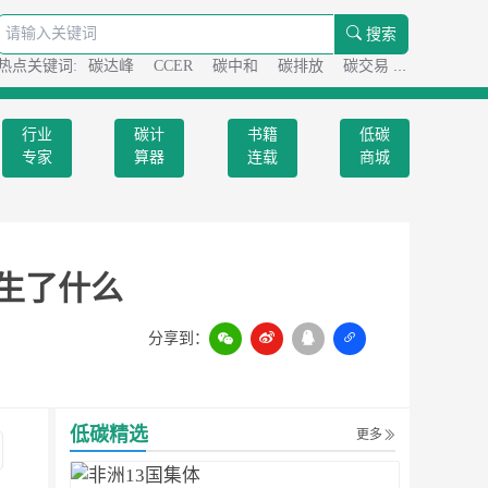
搜索
热点关键词:
碳达峰
CCER
碳中和
碳排放
碳交易
碳足迹
行业
碳计
书籍
低碳
专家
算器
连载
商城
发生了什么
分享到：
扫一扫
低碳精选
更多