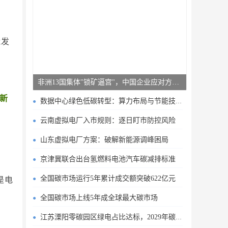
能发
非洲13国集体"锁矿逼宫"，中国企业应对方案曝光
新
数据中心绿色低碳转型：算力布局与节能技术突破
云南虚拟电厂入市规则：逐日盯市防控风险
山东虚拟电厂方案：破解新能源调峰困局
京津冀联合出台氢燃料电池汽车碳减排标准
全国碳市场运行5年累计成交额突破622亿元
是电
全国碳市场上线5年成全球最大碳市场
江苏溧阳零碳园区绿电占比达标，2029年碳排目标明确