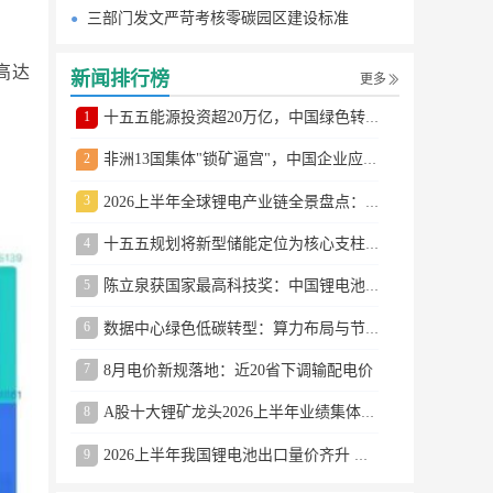
三部门发文严苛考核零碳园区建设标准
高达
新闻排行榜
更多
1
十五五能源投资超20万亿，中国绿色转型提速
2
非洲13国集体"锁矿逼宫"，中国企业应对方案曝光
3
2026上半年全球锂电产业链全景盘点：储能爆发、整车出口高增、材料供需分化
4
十五五规划将新型储能定位为核心支柱产业
5
陈立泉获国家最高科技奖：中国锂电池奠基人
6
数据中心绿色低碳转型：算力布局与节能技术突破
7
8月电价新规落地：近20省下调输配电价
8
A股十大锂矿龙头2026上半年业绩集体大涨
9
2026上半年我国锂电池出口量价齐升 德国成最大市场