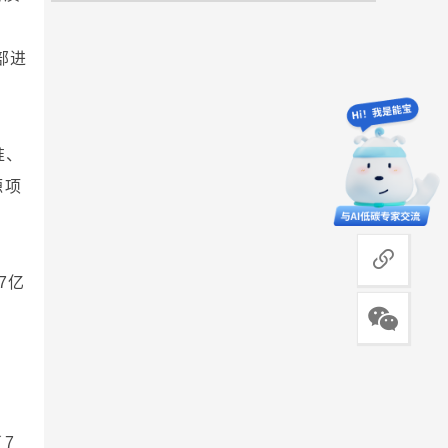
部进
准、
源项
商务合作
7亿
了7