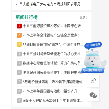
重庆虚拟电厂参与电力市场规则征求意见
新闻排行榜
更多
1
十五五能源投资超20万亿，中国绿色转型提速
2
2026上半年全球锂电产业链全景盘点：储能爆发、整车出口高增、材料供需分化
3
非洲13国集体"锁矿逼宫"，中国企业应对方案曝光
4
十五五规划将新型储能定位为核心支柱产业
5
数据中心绿色低碳转型：算力布局与节能技术突破
6
陈立泉获国家最高科技奖：中国锂电池奠基人
商务合作
7
8月电价新规落地：近20省下调输配电价
8
2026上半年我国锂电池出口量价齐升 德国成最大市场
9
A股十大锂矿龙头2026上半年业绩集体大涨