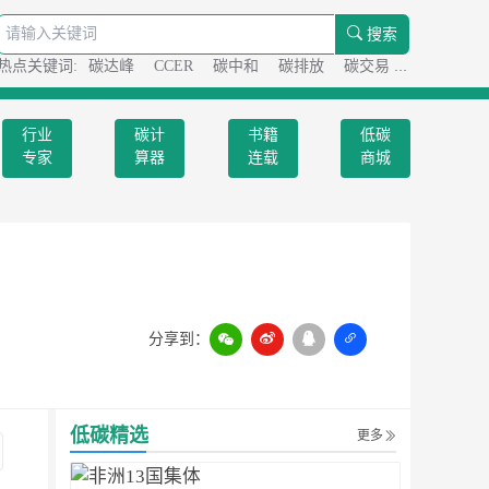
搜索
热点关键词:
碳达峰
CCER
碳中和
碳排放
碳交易
碳足迹
行业
碳计
书籍
低碳
专家
算器
连载
商城
分享到：
扫一扫
低碳精选
更多