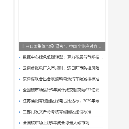
非洲13国集体"锁矿逼宫"，中国企业应对方案曝光
数据中心绿色低碳转型：算力布局与节能技术突破
云南虚拟电厂入市规则：逐日盯市防控风险
京津冀联合出台氢燃料电池汽车碳减排标准
全国碳市场运行5年累计成交额突破622亿元
江苏溧阳零碳园区绿电占比达标，2029年碳排目标明确
三部门发文严苛考核零碳园区建设标准
全国碳市场上线5年成全球最大碳市场