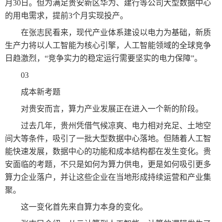
月30日。但为满足贵安新区华为、建行等公司大型数据中心
的用电需求，提前3个月实现投产。
在张志民看来，现代产业体系建设以电力为基础，新质
生产力将以人工智能为核心引擎，人工智能领域的全球竞争
日趋激烈，“竞争实力的稳定运行需要坚实的电力保障”。
03
成本新考题
对贵安而言，算力产业发展正在进入一个新的阶段。
过去几年，贵州凭借气候凉爽、电力相对充足、土地空
间大等条件，吸引了一批大型数据中心落地。但随着人工智
能快速发展，数据中心的功能和成本结构都在发生变化。贵
安面临的考题，不只是如何为算力供电，更是如何吸引更多
算力企业落户，并让这些企业在当地形成持续运营和产业集
聚。
这一变化首先来自算力本身的变化。