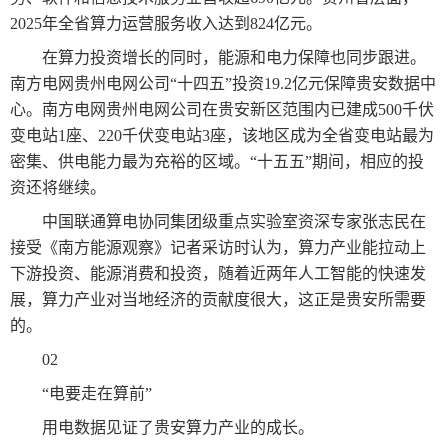
2025年全省算力运营服务收入达到824亿元。
在算力投资增长的同时，能源和电力保障也同步跟进。
南方电网贵州电网公司“十四五”投资19.2亿元保障贵安数据中
心。南方电网贵州电网公司在贵安新区范围内已建成500千伏
变电站1座、220千伏变电站3座，该地区成为全省变电站最为
密集、供电能力最为充裕的区域。“十五五”期间，相应的投
资还将继续。
中国联通算电协同集团级重点实验室资深专家张志民在
接受《南方能源观察》记者采访时认为，算力产业能拉动上
下游投资、能源消费和投资，随着近两年人工智能的快速发
展，算力产业对当地经济的贡献度很大，这正是贵安所需要
的。
02
“电要走在算前”
用电数据见证了贵安算力产业的成长。