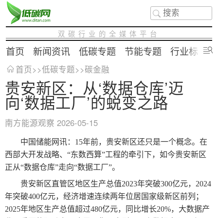
双碳行业的全媒体平台
首页
新闻资讯
低碳专题
节能专题
行业标准
首页
>>
低碳专题
>>
碳金融
贵安新区：从‘数据仓库’迈
向‘数据工厂’的蜕变之路
南方能源观察
2026-05-15
中国储能网讯：15年前，贵安新区还只是一个概念。在
西部大开发战略、“东数西算”工程的牵引下，如今贵安新区
正从“数据仓库”走向“数据工厂”。
贵安新区直管区地区生产总值2023年突破300亿元，2024
年突破400亿元，经济增速连续两年位居国家级新区前列；
2025年地区生产总值超过480亿元，同比增长20%，大数据产