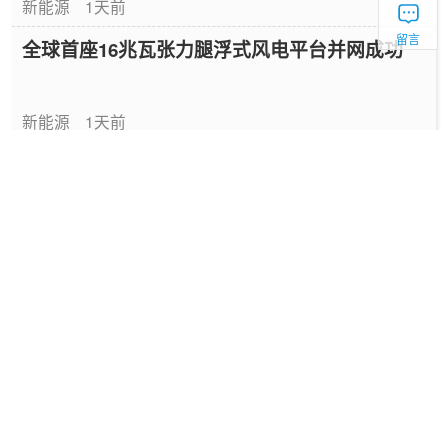
新能源
1天前
留言
全球首座16兆瓦张力腿浮式风电平台并网成功
新能源
1天前
中国绿色燃料发展报告（2026）
专题报告
2026-08-06
国家能源局发布《中国绿色燃料发展报告
（2026）》
要闻
2026-08-06
深圳发布2025碳配额有偿竞价结果