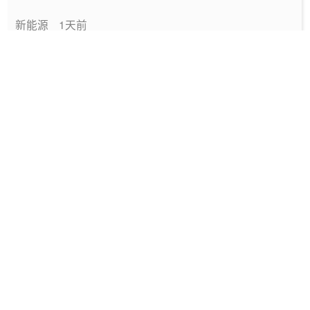
新能源
1天前
中国绿色燃料发展报告（2026）
专题报告
1天前
国家能源局发布《中国绿色燃料发展报告
（2026）》
要闻
1天前
深圳发布2025碳配额有偿竞价结果
能碳管理
1天前
工信部发布政策规范动力电池回收市场秩序