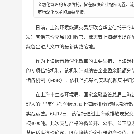
金融化管理的专项信托，旨在解决企业配额闲置、流
市场深化改革的重要举措。
日前，上海环境能源交易所联合华宝信托于今年
次）有偿竞价交易顺利收官，标志着上海碳市场在
绿色金融大文章的最新实践落地。
作为上海碳市场深化改革的重要举措，上海碳
的专项信托机制，该机制针对纳管企业盈余配额分
储备机制（MSR），依托信托架构实现配额集中归
在上海市生态环境局、国家金融监管总局上海
理人的“华宝信托-沪碳2030上海碳排放配额A款行
实战运营。6月12日，该信托通过上海碳排放现货
模3090吨。此次交易严格遵循公开、公平、公正原则
基础适度溢价确定，既保障纳管企业碳资产价值，