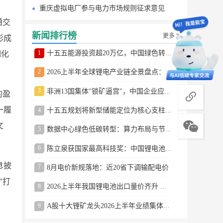
重庆虚拟电厂参与电力市场规则征求意见
通交
新闻排行榜
更多
形成
1
细化
十五五能源投资超20万亿，中国绿色转型提速
2
2026上半年全球锂电产业链全景盘点：储能爆发、整车出口高增、材料供需分化
3
非洲13国集体"锁矿逼宫"，中国企业应对方案曝光
商务合作
的盈
一履
4
十五五规划将新型储能定位为核心支柱产业
文
5
数据中心绿色低碳转型：算力布局与节能技术突破
6
陈立泉获国家最高科技奖：中国锂电池奠基人
息披
7
8月电价新规落地：近20省下调输配电价
”打
8
2026上半年我国锂电池出口量价齐升 德国成最大市场
9
A股十大锂矿龙头2026上半年业绩集体大涨