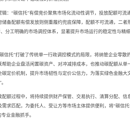
辑：“碳信托”有偿竞价聚焦市场化流动性调节，投放配额可流
府储备配额有偿发放则侧重履约兜底保障，配额不可流通，二者
清晰、分工明确的市场调控体系，显著提升市场运行的稳定性与精
碳信托”打破了传统单一行政调控模式的局限，将纳管企业零散
既帮助企业盘活闲置碳资产、对冲减排成本，也推动碳配额从单
全碳定价机制，提升市场韧性与定价公信力，为落实绿色金融大
”。
放配额过程中，将持续提供财产保管、交易执行、清算分配、信
需求匹配，为委托人、受让方等市场主体提供便利，将“碳信托
的专业金融抓手。