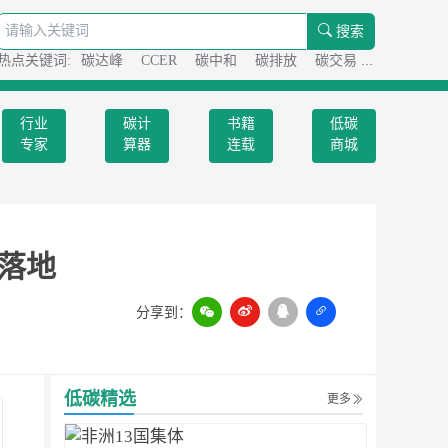
搜索
热点关键词:
碳达峰
CCER
碳中和
碳排放
碳交易
碳足迹
行业
碳计
书籍
低碳
专家
算器
连载
商城
落地
分享到：
扫一扫
低碳精选
更多