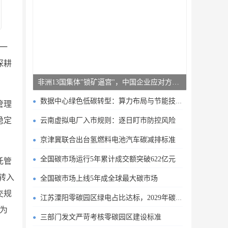
一
深耕
非洲13国集体"锁矿逼宫"，中国企业应对方案曝光
数据中心绿色低碳转型：算力布局与节能技术突破
管理
稳定
云南虚拟电厂入市规则：逐日盯市防控风险
京津冀联合出台氢燃料电池汽车碳减排标准
全国碳市场运行5年累计成交额突破622亿元
托管
转入
全国碳市场上线5年成全球最大碳市场
交规
江苏溧阳零碳园区绿电占比达标，2029年碳排目标明确
价为
三部门发文严苛考核零碳园区建设标准