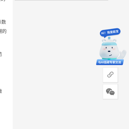
际数
溯的
范
商务合作
做