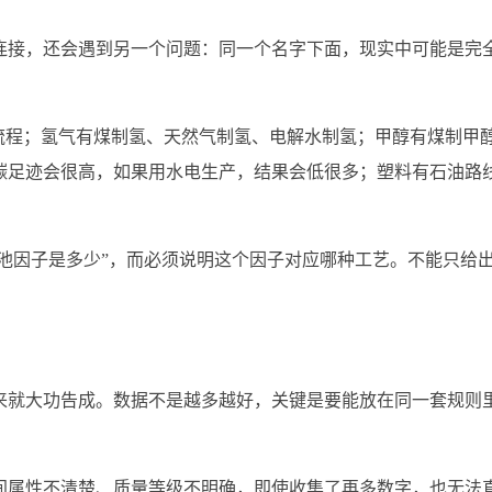
连接，还会遇到另一个问题：同一个名字下面，现实中可能是完
流程；氢气有煤制氢、天然气制氢、电解水制氢；甲醇有煤制甲
碳足迹会很高，如果用水电生产，结果会低很多；塑料有石油路
电池因子是多少”，而必须说明这个因子对应哪种工艺。不能只给
来就大功告成。数据不是越多越好，关键是要能放在同一套规则
间属性不清楚、质量等级不明确，即使收集了再多数字，也无法