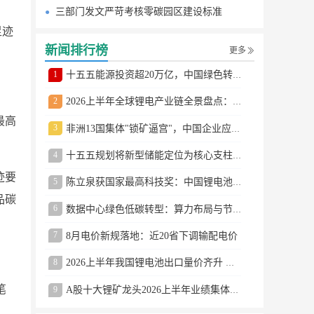
三部门发文严苛考核零碳园区建设标准
足迹
新闻排行榜
更多
1
十五五能源投资超20万亿，中国绿色转型提速
2
2026上半年全球锂电产业链全景盘点：储能爆发、整车出口高增、材料供需分化
最高
3
非洲13国集体"锁矿逼宫"，中国企业应对方案曝光
4
十五五规划将新型储能定位为核心支柱产业
迹要
5
陈立泉获国家最高科技奖：中国锂电池奠基人
品碳
6
数据中心绿色低碳转型：算力布局与节能技术突破
7
8月电价新规落地：近20省下调输配电价
8
2026上半年我国锂电池出口量价齐升 德国成最大市场
笔
9
A股十大锂矿龙头2026上半年业绩集体大涨