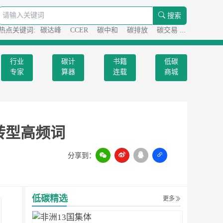
搜索
热点关键词:
碳达峰
CCER
碳中和
碳排放
碳交易
碳足迹
行业
碳计
书籍
低碳
专家
算器
连载
商城
转型高频词
分享到：
扫一扫
低碳精选
更多