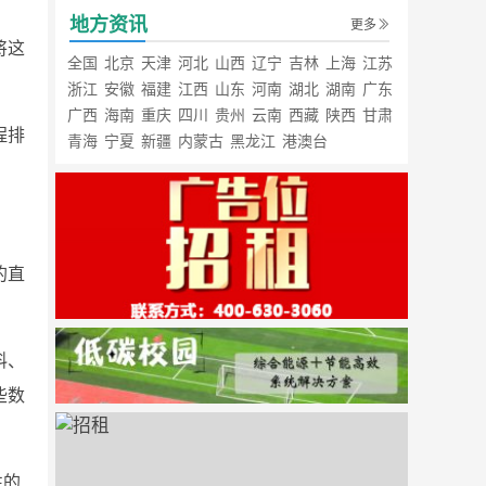
地方资讯
更多
将这
全国
北京
天津
河北
山西
辽宁
吉林
上海
江苏
浙江
安徽
福建
江西
山东
河南
湖北
湖南
广东
广西
海南
重庆
四川
贵州
云南
西藏
陕西
甘肃
程排
青海
宁夏
新疆
内蒙古
黑龙江
港澳台
的直
料、
些数
性的