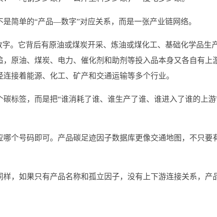
是简单的“产品—数字”对应关系，而是一张产业链网络。
数字。它背后有原油或煤炭开采、炼油或煤化工、基础化学品生
追，原油、煤炭、电力、催化剂和助剂等投入品本身又各自有上
经连接着能源、化工、矿产和交通运输等多个行业。
碳标签，而是把“谁消耗了谁、谁生产了谁、谁进入了谁的上游
应哪个号码即可。产品碳足迹因子数据库更像交通地图，不只要
同样，如果只有产品名称和孤立因子，没有上下游连接关系，产