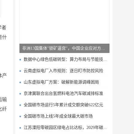
学者
是什
非洲13国集体"锁矿逼宫"，中国企业应对方案曝光
数据中心绿色低碳转型：算力布局与节能技术突破
云南虚拟电厂入市规则：逐日盯市防控风险
体产
山东虚拟电厂方案：破解新能源调峰困局
京津冀联合出台氢燃料电池汽车碳减排标准
运输
全国碳市场运行5年累计成交额突破622亿元
化纤
全国碳市场上线5年成全球最大碳市场
江苏溧阳零碳园区绿电占比达标，2029年碳排目标明确