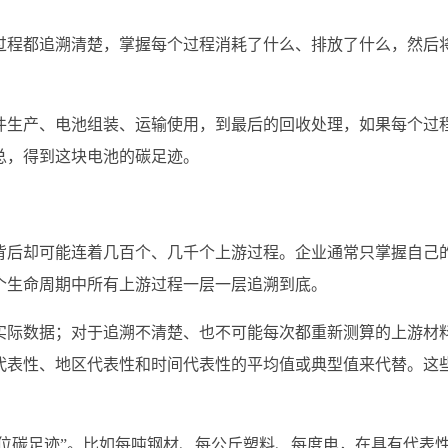
过程都追溯清楚，掌握每个过程消耗了什么、排放了什么，然后
件生产、电池组装、运输使用，到最后的回收处理，如果每个过
总，得到这块电池的碳足迹。
背后却可能连着几百个、几千个上游过程。企业通常只掌握自己
个生命周期中所有上游过程一层一层追溯到底。
实际数据；对于追溯不清楚、也不可能每次都重新测算的上游材
代表性、地区代表性和时间代表性的平均值或典型值来代替。这
单位碳足迹”。比如每吨钢材、每公斤塑料、每度电，在具有代表