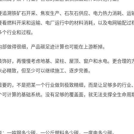
要追溯铁矿石开采、焦炭生产、石灰石供应、电力热力消耗、运
要看燃料开采和运输、电厂运行中的材料消耗，以及电网输配过
多个行业和过程。
内部做得很细，产品碳足迹计算也可能在上游断掉。
装饰好，再慢慢考虑地基、梁柱、屋顶、窗户和水电。更合理的
未必精致，但至少可以继续施工、逐步完善。
重要的，不是把某一个行业做到极致精细，而是让足够多的行业
个可计算的基础系统。没有足够的覆盖面，就无法支撑全生命周
表：一吨钢多少碳，一公斤塑料多少碳，一度电多少碳。