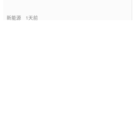
新能源
1天前
中国绿色燃料发展报告（2026）
专题报告
2026-08-06
国家能源局发布《中国绿色燃料发展报告
（2026）》
要闻
2026-08-06
深圳发布2025碳配额有偿竞价结果
能碳管理
2026-08-06
工信部发布政策规范动力电池回收市场秩序