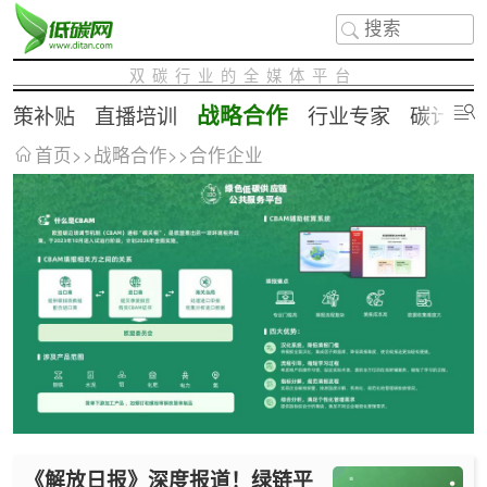
双碳行业的全媒体平台
战略合作
政策补贴
直播培训
行业专家
碳计算
首页
>>
战略合作
>>
合作企业
《解放日报》深度报道！绿链平