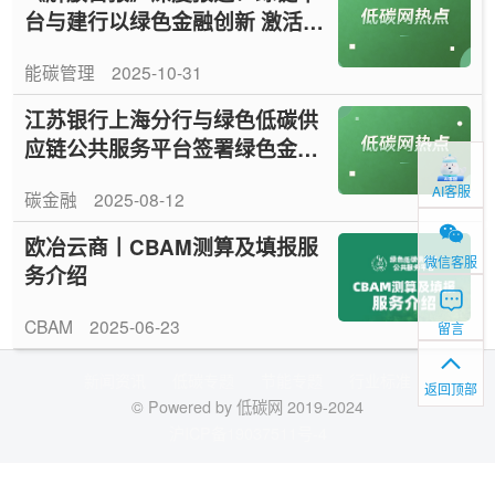
台与建行以绿色金融创新 激活产
业转型新动能
能碳管理
2025-10-31
江苏银行上海分行与绿色低碳供
应链公共服务平台签署绿色金融
合作框架协议 ，共筑绿色低碳供
AI客服
碳金融
2025-08-12
应链新生态
欧冶云商丨CBAM测算及填报服
微信客服
务介绍
CBAM
2025-06-23
留言
新闻资讯
低碳专题
节能专题
行业标准
返回顶部
© Powered by 低碳网 2019-2024
沪ICP备19037511号-4