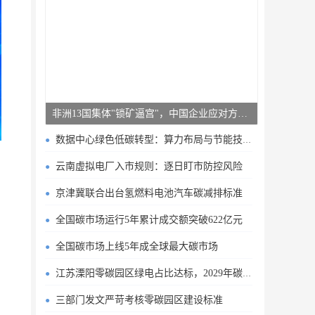
非洲13国集体"锁矿逼宫"，中国企业应对方案曝光
数据中心绿色低碳转型：算力布局与节能技术突破
云南虚拟电厂入市规则：逐日盯市防控风险
京津冀联合出台氢燃料电池汽车碳减排标准
全国碳市场运行5年累计成交额突破622亿元
全国碳市场上线5年成全球最大碳市场
江苏溧阳零碳园区绿电占比达标，2029年碳排目标明确
三部门发文严苛考核零碳园区建设标准