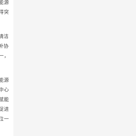
能源
得突
清洁
补协
一，
能源
中心
智赋能
促进
位一