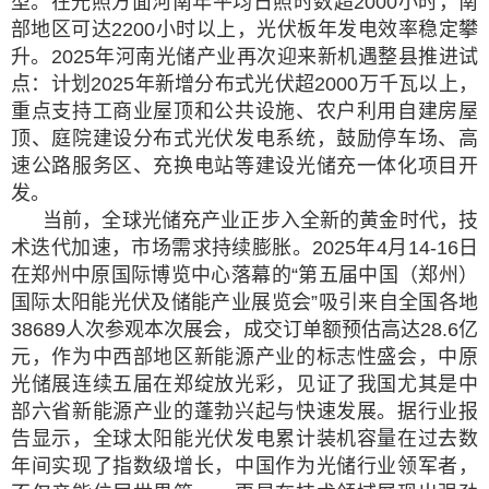
型。在光照方面河南年平均日照时数超2000小时，南
部地区可达2200小时以上，光伏板年发电效率稳定攀
升。2025年河南光储产业再次迎来新机遇整县推进试
点：计划2025年新增分布式光伏超2000万千瓦以上，
重点支持工商业屋顶和公共设施、农户利用自建房屋
顶、庭院建设分布式光伏发电系统，鼓励停车场、高
速公路服务区、充换电站等建设光储充一体化项目开
发。
当前，全球光储充产业正步入全新的黄金时代，技
术迭代加速，市场需求持续膨胀。2025年4月14-16日
在郑州中原国际博览中心落幕的“第五届中国（郑州）
国际太阳能光伏及储能产业展览会”吸引来自全国各地
38689人次参观本次展会，成交订单额预估高达28.6亿
元，作为中西部地区新能源产业的标志性盛会，中原
光储展连续五届在郑绽放光彩，见证了我国尤其是中
部六省新能源产业的蓬勃兴起与快速发展。据行业报
告显示，全球太阳能光伏发电累计装机容量在过去数
年间实现了指数级增长，中国作为光储行业领军者，