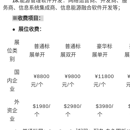
18.
能源管理软件开发：网络运营商、开发商、服
务商、信息系统集成商、信息能源融合软件开发等；
※
收费项目
：
●
展位收费
：
展
普通标
普通标
豪华标
位类
展单开
展双开
展单开
展
别
国
¥8800
¥9800
¥11800
内企
元/个
元/个
元/个
业
外
$1980/
$2980/
$3980/
资企
个
个
个
业