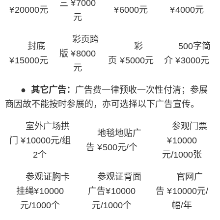
三
¥
7000
¥
20000元
¥
6000元
¥
4000元
元
彩页跨
封底
彩
500字简
版
¥
8000
¥
15000元
页
¥
5000元
介
¥
3000元
元
●
其它广告：
广告费一律预收一次性付清；参展
商因故不能按时参展的，亦可选择以下广告宣传。
室外广场拱
参观门票
地毯地贴广
门
¥
10000元/组
¥
10000
告
¥
500元/个
2个
元/1000张
参观证胸卡
参观证背面
官网广
挂绳
¥
10000
广告
¥
10000
告
¥
10000元/
元/1000个
元/1000个
幅/年