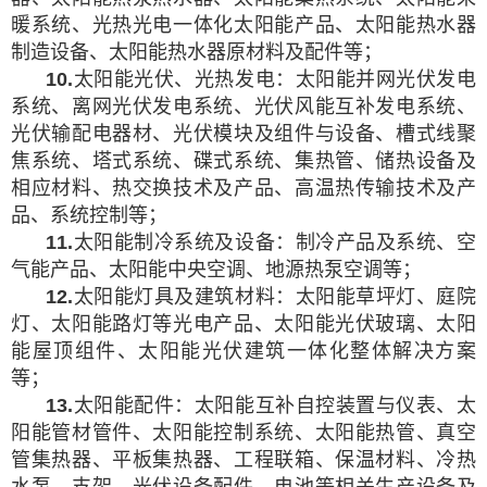
暖系统、光热光电一体化太阳能产品、太阳能热水器
制造设备、太阳能热水器原材料及配件等；
1
0
.
太阳能光伏、光热发电：太阳能并网光伏发电
系统、离网光伏发电系统、光伏风能互补发电系统、
光伏输配电器材、光伏模块及组件与设备、槽式线聚
焦系统、塔式系统、碟式系统、集热管、储热设备及
相应材料、热交换技术及产品、高温热传输技术及产
品、系统控制等；
1
1
.
太阳能制冷系统及设备：制冷产品及系统、空
气能产品、太阳能中央空调、地源热泵空调等；
1
2
.
太阳能灯具及建筑材料：太阳能草坪灯、庭院
灯、太阳能路灯等光电产品、太阳能光伏玻璃、太阳
能屋顶组件、太阳能光伏建筑一体化整体解决方案
等；
1
3
.
太阳能配件：太阳能互补自控装置与仪表、太
阳能管材管件、太阳能控制系统、太阳能热管、真空
管集热器、平板集热器、工程联箱、保温材料、冷热
水泵、支架、光伏设备配件、电池等相关生产设备及