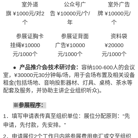
室外道
公众号广
室外广告
旗
¥
1000元/对2
告
¥
10000元/个/
牌
¥
10000元/
个
年
个
参展证胸卡
参展证背面
资料袋
挂绳
¥
10000
广告
¥
10000
¥
20000
元/1000个
元/1000个
元/1000个
●
产品推介会∕技术研讨会：
容纳100-600人的会议
室，
¥
30000元30分钟每/场，用于会场布置及相关设备
租金(包括场地、音响投影器材、灯具、桌椅、茶水等
配套及服务，并协助主讲企业组织听众)。
※
参展程序：
1．填写申请表传真至组织单位：展位分配原则：“先
申请，先付款，先安排。”
2．申请展位2个工作日内将参展费用电汇或交至组织