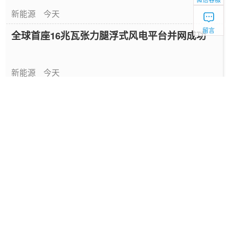
新能源
今天
留言
全球首座16兆瓦张力腿浮式风电平台并网成功
新能源
今天
中国绿色燃料发展报告（2026）
专题报告
1天前
国家能源局发布《中国绿色燃料发展报告
（2026）》
要闻
1天前
深圳发布2025碳配额有偿竞价结果