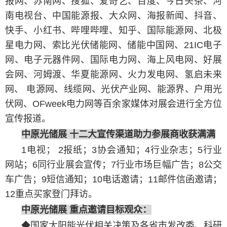
报网、苏南网、搜狐、爱奇艺、百度、今日头条、河
南电视台、中国能源报、大众网、海报新闻、抖音、
快手、小红书、哔哩哔哩、知乎、国际能源网、北极
星电力网、索比光伏储能网、储能中国网、21IC电子
网、电子元器件网、国际电力网、海上风电网、好展
会网、河姆渡、华夏能源网、火力发电网、氢启未来
网、 电源网、线缆网、光伏产业网、能源界、户用光
伏网、OFweek电力网等百余家媒体对展会进行全方位
宣传报道。
中原光储展
十二大宣传渠道助力
参展商收获满满
1电视； 2报纸；3协会通知；4行业杂志；5行业
网站；6同行业展会宣传；7行业市场巨幅广告；8公交
车广告；9短信通知；10电话邀请；11邮件信函邀请；
12重点买家登门拜访。
中原光储展
重点邀请
目标观众：
◆国家太阳能光伏相关决策及各省市发改委、科研