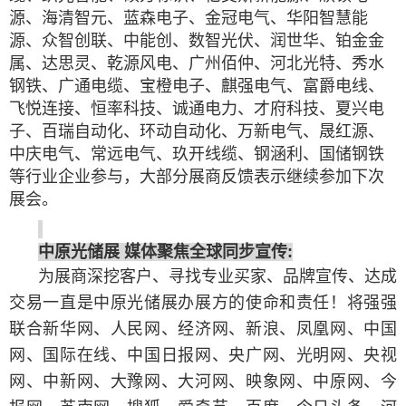
源、海清智元、蓝森电子、金冠电气、华阳智慧能
源、众智创联、中能创、数智光伏、润世华、铂金金
属、达思灵、乾源风电、广州佰仲、河北光特、秀水
钢铁、广通电缆、宝橙电子、麒强电气、富爵电线、
飞悦连接、恒率科技、诚通电力、才府科技、夏兴电
子、百瑞自动化、环动自动化、万新电气、晟红源、
中庆电气、常远电气、玖开线缆、钢涵利、国储钢铁
等行业企业参与，大部分展商反馈表示继续参加下次
展会。
中原光储展 媒体聚焦全球同步宣传:
为展商深挖客户、寻找专业买家、品牌宣传、达成
交易一直是中原光储展办展方的使命和责任！将强强
联合新华网、人民网、经济网、新浪、凤凰网、中国
网、国际在线、中国日报网、央广网、光明网、央视
网、中新网、大豫网、大河网、映象网、中原网、今