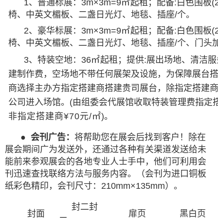
1、普通标展：3m×3m=9
㎡
起租；配备:白色围板(
椅、中英文楣板、二盏日光灯、地毯、插座/个。
2、豪华标展：3m×3m=9
㎡
起租；配备:白色围板(
椅、中英文楣板、二盏日光灯、地毯、插座/个、门头
3、特装空地：36
㎡
起租；提供:展出场地、清洁
建制作费，空场地不带任何展架及设施，为保障展台
商选择主办方指定搭建商搭建贵司展台，除指定搭建
公司进入场馆。(由组委会代展馆收取特装管理费指定
非指定搭建商¥70元/㎡
)。
●
会刊广告：
将帮助您在展会后找到客户！除在
展会期间广为发送外，还通过各种有关渠道发送给未
能前来参观展会的各地专业人士手中，他们可利用会
刊迅速查找联络方法与服务内容。（会刊为进口铜板
纸彩色精印，会刊尺寸：210mm×135mm）。
封二封
封面
扉页
黑白页