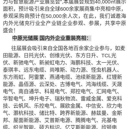
力与智慧能源产业展览会”,本届展会规划40,000㎡展示
面积，预计吸引来自全球600余家展商集中亮相中原，
参观采购商预计在50,000余人次，在此，我们诚邀海
内外光储充行业全产业链企业参观、参展，共享中原
盛会！
中原光储展
国内外企业重装亮相
：
往届展会吸引来自全国各地百余家企业参与，如麦
田能源、日托光伏、创维光伏、东方日升、TCL光
伏、新驰电气、新昶虹电力、海鹏科技、太一光伏、
泰琪丰、远东电缆、尚唯斯、动力源、怪虫机器人、
东方雨虹、阿雷蒙、燕通电缆、池续新能源、红锂新
能源、晶佰源、云深处、古博电气、鸿海线缆、天晟
电气、南自通华、科易电气、郑控电气、汇网电气、
华智电气、坤升电子、瑞秋物流、雷威金属、爱充科
技、云帆风、乐控电气、展欧金属、中信安、欣力电
气、灏杭科技、储比特、跨界新能源、赫兹曼、金斯
邦、屋面新能源、艾普斯电源、腾腾电气、兆基电
缆、织光智能、硕方标识、亿艾斯新能源、欣顿电