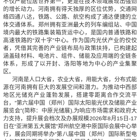
不仅产能位居世界第一，更是在技术领域展现出强劲
的增长动力。河南拥有得天独厚的区位优势，交通网
络四通八达，铁路、公路、航空构成了通达便捷的立
体交通体系。郑州拥有亚洲最大的列车编组站、中国
境内最大的铁路集装箱货运中心，是国内普通铁路和
高速铁路的“双十字”中心。作为国内光伏产业的佼佼
者，凭借其完善的产业链布局与政策扶持，已构建起
涵盖硅材料、电池片、组件、储能及应用端的全链条
体系，形成了以开封、洛阳等地为中心的产业集聚
区。
河南是人口大省，农业大省，用能大省，分布式能
源在河南拥有巨大的发展空间和潜力。为推动中西部
地区光储充产业蓬勃发展，搭建零距离合作交流平
台，“第六届中国（郑州）国际太阳能光伏及储能产业
展览会”(简称：中原光储展),为响应市场需求和政府大
力支持，提升展会档次及办展规模2026年8月15日-17
日在“亚洲第五大展馆”郑州航空港中原国际会展中心举
行，展会同期将举办“第八届中国（郑州）国际新型电