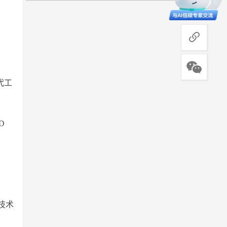
商务合作
代工
D
、
技术