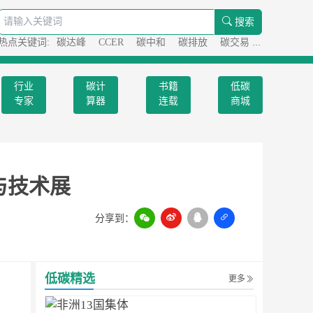
搜索
热点关键词:
碳达峰
CCER
碳中和
碳排放
碳交易
碳足迹
行业
碳计
书籍
低碳
专家
算器
连载
商城
与技术展
分享到：
扫一扫
低碳精选
更多