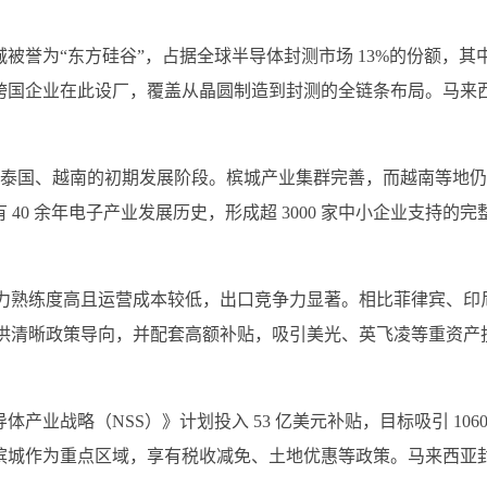
被誉为“东方硅谷”，占据全球半导体封测市场 13%的份额，其
0+跨国企业在此设厂，覆盖从晶圆制造到封测的全链条布局。马来
超泰国、越南的初期发展阶段。槟城产业集群完善，而越南等地
0 余年电子产业发展历史，形成超 3000 家中小企业支持的完
动力熟练度高且运营成本较低，出口竞争力显著。相比菲律宾、印
规划提供清晰政策导向，并配套高额补贴，吸引美光、英飞凌等重资产
业战略（NSS）》计划投入 53 亿美元补贴，目标吸引 1060
槟城作为重点区域，享有税收减免、土地优惠等政策。马来西亚