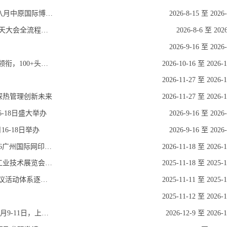
2026第八届中西部新型电力与智慧能源产业(郑州)展览会八月中原国际博览中心开幕
2026-8-15 至 2026-
2026 SMM锌业大会下周开幕！8月6日至8日山东青岛，三天大会全流程公布！
2026-8-6 至 2026
2026-9-16 至 2026-
【匠歆出品】2026全球数据中心基础设施大会首发｜院士领衔，100+头部企业已确认，500人齐聚上海
2026-10-16 至 2026-1
2026-11-27 至 2026-1
，共探热管理创新未来
2026-11-27 至 2026-1
-18日盛大举办
2026-9-16 至 2026-
6-18日举办
2026-9-16 至 2026-
SDPE CHINA 2026 ASGA 2026亚太网印数智化印刷展 2026广州国际网印及数智化工业印刷博览会邀请函
2026-11-18 至 2026-1
DIGIPACK EXPO数智化包装 ASGA2026亚太数智化包装工业技术展览会邀请函
2025-11-18 至 2025-1
2026国际内燃机及动力装备博览会筹备工作高效推进，会议活动体系逐步落地
2025-11-11 至 2025-1
2025-11-12 至 2026-1
IDC 2026 第八届上海国际数据中心液冷技术展览会将于12月9-11日，上海新国际博览中心召开诚邀参观参展！
2026-12-9 至 2026-1