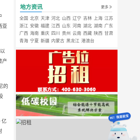
地方资讯
更多
中
全国
北京
天津
河北
山西
辽宁
吉林
上海
江苏
浙江
安徽
福建
江西
山东
河南
湖北
湖南
广东
西亚
广西
海南
重庆
四川
贵州
云南
西藏
陕西
甘肃
青海
宁夏
新疆
内蒙古
黑龙江
港澳台
仍以
整产
尼的
投
 亿
封