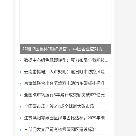
非洲13国集体"锁矿逼宫"，中国企业应对方案曝光
数据中心绿色低碳转型：算力布局与节能技术突破
云南虚拟电厂入市规则：逐日盯市防控风险
京津冀联合出台氢燃料电池汽车碳减排标准
全国碳市场运行5年累计成交额突破622亿元
全国碳市场上线5年成全球最大碳市场
江苏溧阳零碳园区绿电占比达标，2029年碳排目标明确
三部门发文严苛考核零碳园区建设标准