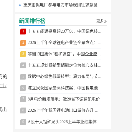
重庆虚拟电厂参与电力市场规则征求意见
新闻排行榜
更多
1
十五五能源投资超20万亿，中国绿色转型提速
2
2026上半年全球锂电产业链全景盘点：储能爆发、整车出口高增、材料供需分化
3
非洲13国集体"锁矿逼宫"，中国企业应对方案曝光
4
十五五规划将新型储能定位为核心支柱产业
商的
5
数据中心绿色低碳转型：算力布局与节能技术突破
工业
6
陈立泉获国家最高科技奖：中国锂电池奠基人
7
8月电价新规落地：近20省下调输配电价
展出
8
2026上半年我国锂电池出口量价齐升 德国成最大市场
9
A股十大锂矿龙头2026上半年业绩集体大涨