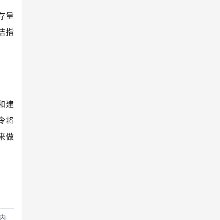
存量
洁指
和建
令将
来做
内