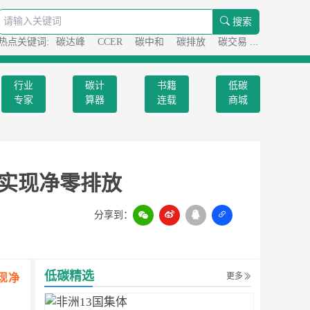
搜索
热点关键词:
碳达峰
CCER
碳中和
碳排放
碳交易
碳足迹
行业
碳计
书籍
低碳
专家
算器
连载
商城
年实现净零排放
分享到：
扫一扫
低碳精选
更多
现净