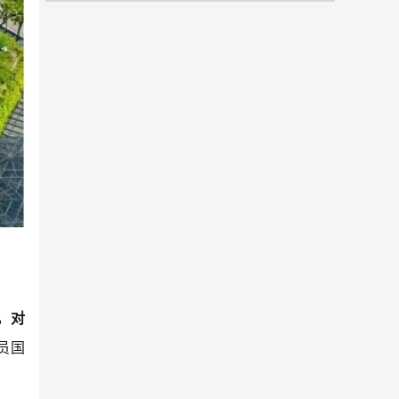
。对
员国