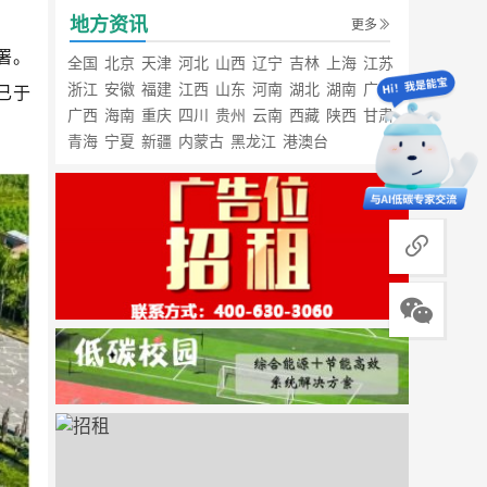
地方资讯
更多
署。
全国
北京
天津
河北
山西
辽宁
吉林
上海
江苏
浙江
安徽
福建
江西
山东
河南
湖北
湖南
广东
已于
广西
海南
重庆
四川
贵州
云南
西藏
陕西
甘肃
青海
宁夏
新疆
内蒙古
黑龙江
港澳台
商务合作