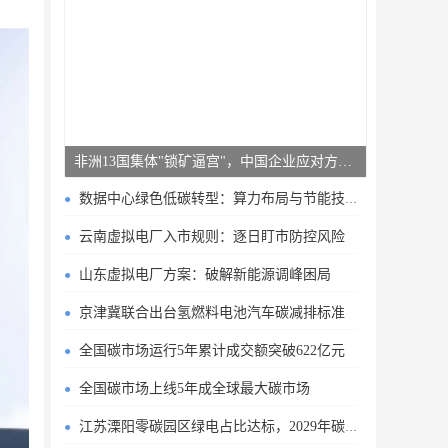
非洲13国集体"锁矿逼宫"，中国企业应对方案曝光
数据中心绿色低碳转型：算力布局与节能技术突破
云南虚拟电厂入市规则：逐日盯市防控风险
山东虚拟电厂方案：破解新能源调峰困局
京津冀联合出台氢燃料电池汽车碳减排标准
全国碳市场运行5年累计成交额突破622亿元
全国碳市场上线5年成全球最大碳市场
江苏溧阳零碳园区绿电占比达标，2029年碳排目标明确