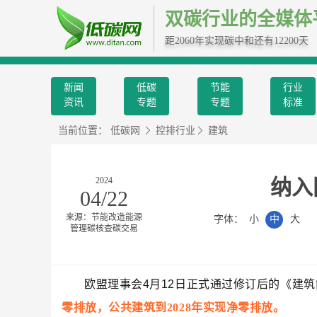
双碳行业的全媒体
距2060年实现碳中和还有12200天
新闻
低碳
节能
行业
资讯
专题
专题
标准
当前位置：
低碳网
控排行业
建筑
2024
纳入
04/22
来源：节能改造能源
字体：
小
中
大
管理碳核查碳交易
欧盟理事会4月12日正式通过修订后的《建筑
零排放，公共建筑到2028年实现净零排放。