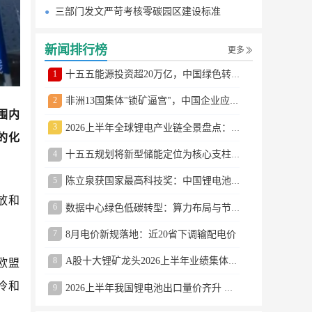
三部门发文严苛考核零碳园区建设标准
新闻排行榜
更多
1
十五五能源投资超20万亿，中国绿色转型提速
2
非洲13国集体"锁矿逼宫"，中国企业应对方案曝光
围内
3
2026上半年全球锂电产业链全景盘点：储能爆发、整车出口高增、材料供需分化
的化
4
十五五规划将新型储能定位为核心支柱产业
5
陈立泉获国家最高科技奖：中国锂电池奠基人
放和
6
数据中心绿色低碳转型：算力布局与节能技术突破
7
8月电价新规落地：近20省下调输配电价
8
A股十大锂矿龙头2026上半年业绩集体大涨
欧盟
冷和
9
2026上半年我国锂电池出口量价齐升 德国成最大市场